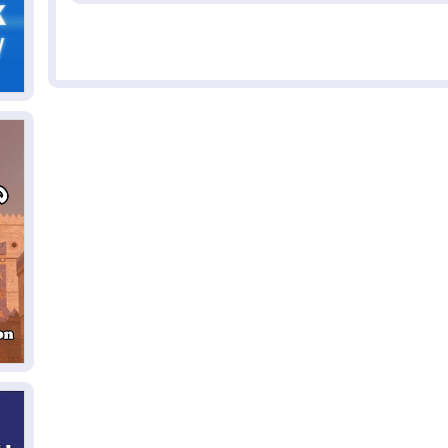
ال
06
يق
ال
06
تح
ال
06
سب
05
مل
إق
05
مل
ال