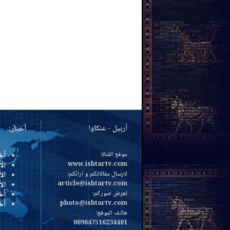
أربيل - عنكاوا
أخبار:
موقع القناة:
أخ
www.ishtartv.com
الأ
لارسال مقالاتكم و ارائكم:
الأ
article@ishtartv.com
ال
لعرض صوركم:
أخ
photo@ishtartv.com
أخ
هاتف الموقع:
009647516234401