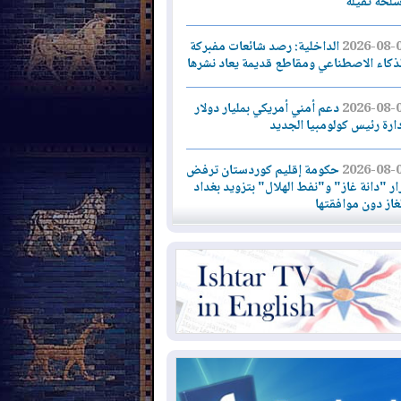
سلحة ثقيلة
2026-08-
الداخلية: رصد شائعات مفبركة
لذكاء الاصطناعي ومقاطع قديمة يعاد نشرها
2026-08-
دعم أمني أمريكي بمليار دولار
دارة رئيس كولومبيا الجديد
2026-08-
حكومة إقليم كوردستان ترفض
ار "دانة غاز" و"نفط الهلال" بتزويد بغداد
لغاز دون موافقتها
2026-08-
القوات المسلحة العراقية: خطة
نية لإجهاض هجمة محتملة على السعودية
2026-08-
الاستخبارات الأميركية: بوتين
 يختبر تماسك الناتو بهجوم محدود
2026-08-
نيجيرفان بارزاني حول اجتماع
دارة الدولة": أكدنا دعم تنفيذ البرنامج