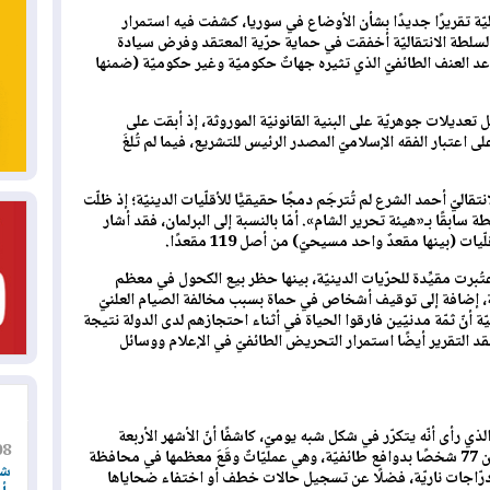
وليّة تقريرًا جديدًا بشأن الأوضاع في سوريا، كشفت فيه استمرار
أنّ السلطة الانتقاليّة أخفقت في حماية حرّية المعتقد وفرض سيادة
صاعد العنف الطائفيّ الذي تثيره جهاتٌ حكوميّة وغير حكوميّة (ضمنها
ل تعديلات جوهريّة على البنية القانونيّة الموروثة، إذ أبقت على
 اعتبار الفقه الإسلاميّ المصدر الرئيس للتشريع، فيما لم تُلغَ
قاليّ أحمد الشرع لم تُترجَم دمجًا حقيقيًّا للأقلّيات الدينيّة؛ إذ ظلّت
ابقًا بـ«هيئة تحرير الشام». أمّا بالنسبة إلى البرلمان، فقد أشار
ُبرت مقيِّدة للحرّيات الدينيّة، بينها حظر بيع الكحول في معظم
، إضافة إلى توقيف أشخاص في حماة بسبب مخالفة الصيام العلنيّ
أنّ ثمّة مدنيّين فارقوا الحياة في أثناء احتجازهم لدى الدولة نتيجة
قد التقرير أيضًا استمرار التحريض الطائفيّ في الإعلام ووسائل
لذي رأى أنّه يتكرّر في شكل شبه يوميّ، كاشفًا أنّ الأشهر الأربعة
08
الأولى من هذا العام شهدت مقتل ما لا يقلّ عن 77 شخصًا بدوافع طائفيّة، وهي عمليّاتٌ وقَعَ معظمها في محافظة
شر
 درّاجات ناريّة، فضلًا عن تسجيل حالات خطف أو اختفاء ضحاياها