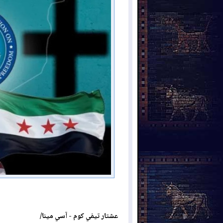
عشتار تيفي كوم - آسي مينا/