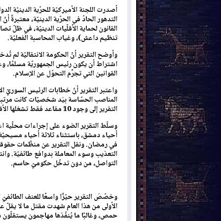
أصدرت اللجنة الأميركيّة للحرّية الدينيّة الد
التدهور الحادّ في الحرّية الدينيّة، معتبرةً 
القانون لحماية الأقلّيات الدينيّة، في ظلّ ت
تنظيم داعش)، وغياب المحاسبة الفعليّة.
وأوضح التقرير أنّ الحكومة الانتقاليّة لم تُدخ
اشتراط أن يكون رئيس الجمهوريّة مسلمًا، وعلى
القوانين التي تجرِّم التحوّل عن الإسلام.
واعتبر التقرير أنّ خطابات الرئيس السوريّ الانت
المناصب الحسّاسة بيَد شخصيّات كانت مرتبطة س
التقرير إلى وجود 10 مقاعد فقط تشغلها الأقلّيات (بينها مقعدٌ واحد مسيحيّ) من أصل 119 مقعدًا.
وسلّط التقرير الضوء على إجراءات محلّية اعت
أحياء دمشق، باستثناء ثلاثة أحياء مسيحيّة
في رمضان. ونقل التقرير عن منظّمات حقوقيّة 
التعذيب وسوء المعاملة بدوافع طائفيّة. وانت
التواصل، من دون تدخّل حكوميّ حاسم.
وخصّصَ التقرير حيّزًا واسعًا للعنف الطائفيّ ا
حمص، وغالبًا ما يُنفّذها مهاجمون يستقلّون