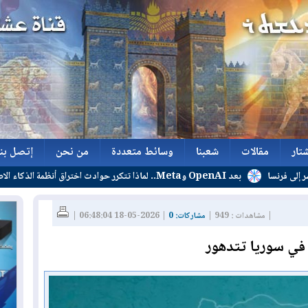
تار
مقالات
شعبنا
وسائط متعددة
من نحن
إتصل بنا
بعد OpenAI وMeta.. لماذا تتكرر حوادث اختراق أنظمة الذكاء الاصطناعي؟
تار
مقالات
شعبنا
وسائط متعددة
من نحن
إتصل بنا
| مشاهدات : 949 |
مشاركات: 0
| 2026-05-18 06:48:04 |
ّة في سوريا تتدهور