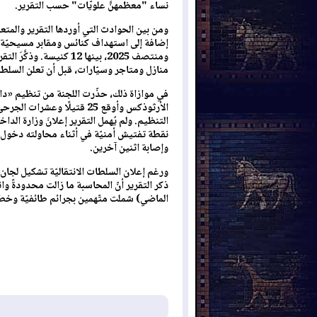
نساء "معظمهنَّ علويّات" حسب التقرير.
ومن بين الحوادث التي أوردها التقرير والمت
ومنتصف 2025، بينها 12 كن
منازل ومتاجر وسيّارات، قبل أن تعلن السلطات
في موازاة ذلك، حذّرت اللجنة من تنظيم «دا
الأرثوذكس وأوقع 25 قتيلًا 
التنظيم. ولم يُهمل التقرير إعلانَ وزارة الدا
نقطة تفتيش أمنيّة في أثناء محاولته دخو
وإصابة اثنين آخرين.
ذكر التقرير أنّ المحاسبة ما زالت محدودةً وان
الماضي) شملت متّهمين بجرائم طائفيّة وخط