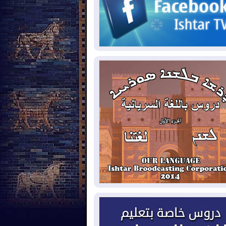
حكومي وأهمية حصر السلاح
2026-08-
ائتلاف ادارة الدولة: من
ومون بسلوك يهدد امن البلاد خارجون عن
قانون يجب محاربتهم
2026-08-
بعد هجومين قرب باب المندب..
ذيرات من تصعيد يهدد الملاحة في البحر
أحمر
2026-08-
مئات القاصرين بلا مأوى.. أزمة
تة تتصاعد وتضغط على مدريد
2026-08-
لمدة عام.. بدء توريد 100
يون قدم مكعب يومياً من غاز كورمور في
ليم كوردستان إلى وزارة الكهرباء العراقية
2026-08-
15كارثة بيئية ومناخية ترسم
امح أخطر التحديات التي تواجه العراق
يوم