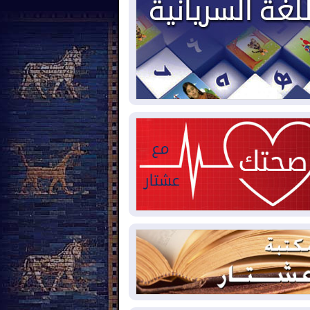
2026-08-
حرائق فرنسا.. توقيف 402
شخص بينهم 156 قاصرا منذ بداية موسم
حرائق
2026-08-
سومو: إنتاج النفط في إقليم
ردستان انخفض إلى أقل من 10%
2026-08-
ملفات حقبة الكاظمي تعود إلى
واجهة.. أنباء عن مراجعات قضائية
حقيقات أوسع في قضايا فساد
2026-08-
بيترو يشكو تزوير الانتخابات
رئاسية ويحذر من "حرب أهلية" في
لومبيا
2026-08-
رئيس إقليم كوردستان في
شق في زيارة رسمية
2026-08-
العراق يؤكد مجدداً التزامه