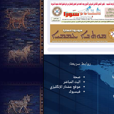
نع الهجمات على الدول المجاورة
2026-08-
العجز والاقتراض يطوقان
المالية العراقية.. اقتراض يتجاوز 3 تريليونات
نار!
2026-08-
كوبا تغرق في الظلام مجددا
نهيار الشبكة الكهربائية
مزيد
روابط سريعة:
ا
صحة
البث المباشر
موقع عشتار الإنگليزي
فيسبوك