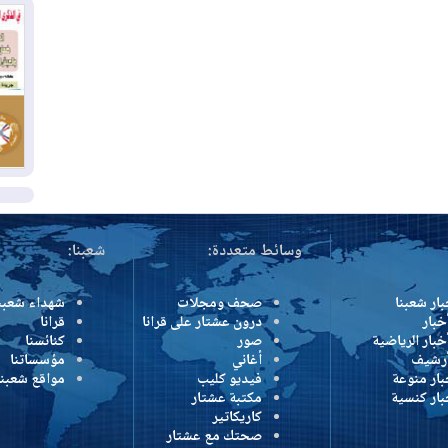
بم
03
دي
03
وا
ال
وسائط متعددة:
شعبنا:
بار شعبنا
صحف ومجلات
شهداء شعبن
خبار
درون عشتار على قرانا
قرانا
خبار الرياضية
صور
كنائسنا
أرشيف
أغاني
مؤسساتنا
بار منوعة
فيديو كليب
مواقع شعبنا
بار كنسية
مكتبة عشتار
كاريكاتير
صحتك مع عشتار