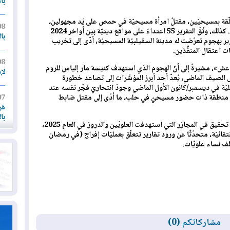
بأ
علّقة بمسيحيّين، مقتلُ امرأة مسيحيّة في حمص على يَد مجهولين،
08
إضافة إلى استهداف كنائس ومقابر مسيحيّة. كذلك، وثّقَ التقرير 55 اعتداءً على مواقع دينيّة بين أواخر 2024
با
يسة. وذكَّرَ التقرير بهجوم تعرّضت له مدينة السقيلبيّة المسيحيّة، أدّى إلى تخريب
 اعتقال المنفِّذين.
08
عش»، مشيرةً إلى أنّ الهجوم الذي استهدف كنيسة مار إلياس للروم
لإ
وعشرات الجرحى الصيف الماضي، يُعدّ أحد أبرز المؤشّرات إلى تصاعد خطورة
خليّة في ديسمبر/كانون الأول الماضي وجودَ انتحاريّ فجّر نفسه عند
07
ل منطقة ذات حضور مسيحيّ في حلب، ما أدّى إلى مقتل ضابط
قر
با
ورغم إعلان السلطات الانتقاليّة تشكيل لجان تحقيق في المجازر التي استهدفت العلويّين والدروز في العام 2025،
تقائيّة، متحدّثًا عن ورود تقارير تتعلّق بعمليّات إفراج (في رمضان
07
ف نساء علويّات.
أم
07
قد
06
مشاركاتكم (0)
"إ