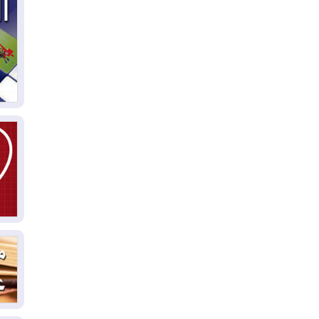
05
ال
04
كو
04
ال
وت
04
ال
كو
03
دم
03