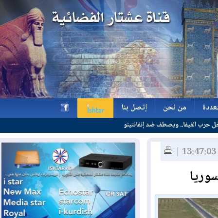
ة
من نحن
إتصل بنا
.. ويصطف ضد إنفانتينو
ة
من نحن
إتصل بنا
h
ريا