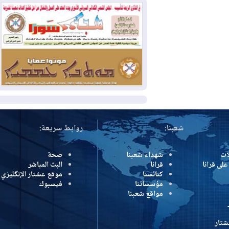
2026-07-31
50 درجة مئوية في 5
محافظات.. العراق على موعد مع موجة حر
السبت
2026-07-31
سبتة تهز أوروبا.. إيطاليا تهدد
بورقة شنغن وفرنسا تشدد الحدود
المزيد
شعبنا:
روابط سريعة:
شهداء شعبنا
صحة
رانا
قرانا
البث المباشر
كنائسنا
موقع عشتار الإنگليزي
مؤسساتنا
فيسبوك
مواقع شعبنا