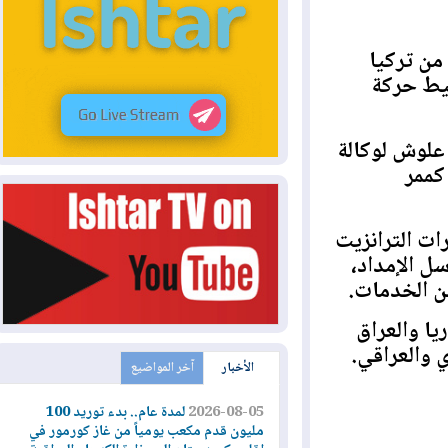
تركيا
 حركة
وش لوكالة
مر
الترانزيت
لإمداد،
الخدمات.
والعراق
الأخبار
آخر المواضيع
2026-08-05
لمدة عام.. بدء توريد 100
مليون قدم مكعب يومياً من غاز كورمور في