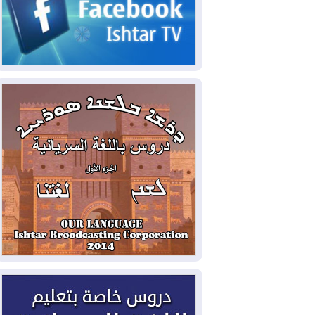
2026-08-03
رئيس إقليم كوردستان في
دمشق في زيارة رسمية
2026-08-03
العراق يؤكد مجدداً التزامه
بمنع الهجمات على الدول المجاورة
2026-08-03
العجز والاقتراض يطوقان
المالية العراقية.. اقتراض يتجاوز 3 تريليونات
دينار!
2026-08-03
كوبا تغرق في الظلام مجددا
وانهيار الشبكة الكهربائية
2026-08-03
أوامر بإجلاء 60 ألف شخص
بسبب الحرائق في ولاية واشنطن
2026-08-02
مشروع "حسابي" يُمهل
الموظفين حتى نهاية أغسطس لاستلام
بطاقاتهم المصرفية