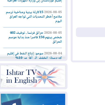
إقليم كوردستان إلى وزارة الكهرباء العراقية
2026-08-05
15كارثة بيئية ومناخية ترسم
ملامح أخطر التحديات التي تواجه العراق
اليوم
2026-08-05
حرائق فرنسا.. توقيف 402
شخص بينهم 156 قاصرا منذ بداية موسم
الحرائق
2026-08-04
سومو: إنتاج النفط في إقليم
كوردستان انخفض إلى أقل من 10%
2026-08-04
ملفات حقبة الكاظمي تعود إلى
الواجهة.. أنباء عن مراجعات قضائية
وتحقيقات أوسع في قضايا فساد
2026-08-04
بيترو يشكو تزوير الانتخابات
الرئاسية ويحذر من "حرب أهلية" في
كولومبيا