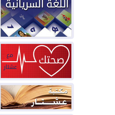
2026-08-02
دمشق وعمّان تحذران بغداد:
أي هجوم من أراضي العراق سيواجه برد
2026-08-02
ترامب: الولايات المتحدة
وإسرائيل تعلقان شن ضربات على إيران
2026-08-01
تقرير: الولايات المتحدة تسحب
منظومة باتريوت الدفاعية من أربيل
2026-08-01
النفط: اتفاقية ثلاثية لاستئناف
التصدير عبر جيهان بطاقة 750 ألف برميل
يومياً
2026-08-01
"في أقرب وقت ممكن".. إدارة
ترامب تخطط لشن ضربات جديدة على إيران
2026-07-31
أتروشي: قرار السلم والحرب
في العراق "مختطف" وخارج سيطرة
الحكومة