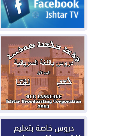
2026-08-05
حرائق فرنسا.. توقيف 402
شخص بينهم 156 قاصرا منذ بداية موسم
الحرائق
2026-08-04
سومو: إنتاج النفط في إقليم
كوردستان انخفض إلى أقل من 10%
2026-08-04
ملفات حقبة الكاظمي تعود إلى
الواجهة.. أنباء عن مراجعات قضائية
وتحقيقات أوسع في قضايا فساد
2026-08-04
بيترو يشكو تزوير الانتخابات
الرئاسية ويحذر من "حرب أهلية" في
كولومبيا
2026-08-03
رئيس إقليم كوردستان في
دمشق في زيارة رسمية
2026-08-03
العراق يؤكد مجدداً التزامه
بمنع الهجمات على الدول المجاورة