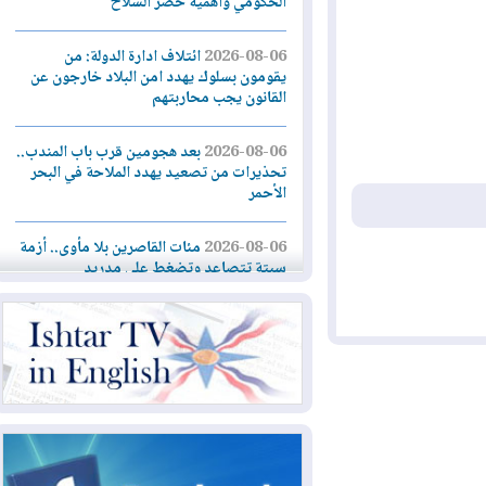
الحكومي وأهمية حصر السلاح
2026-08-06
ائتلاف ادارة الدولة: من
يقومون بسلوك يهدد امن البلاد خارجون عن
القانون يجب محاربتهم
2026-08-06
بعد هجومين قرب باب المندب..
تحذيرات من تصعيد يهدد الملاحة في البحر
الأحمر
2026-08-06
مئات القاصرين بلا مأوى.. أزمة
سبتة تتصاعد وتضغط على مدريد
2026-08-05
لمدة عام.. بدء توريد 100
مليون قدم مكعب يومياً من غاز كورمور في
إقليم كوردستان إلى وزارة الكهرباء العراقية
2026-08-05
15كارثة بيئية ومناخية ترسم
ملامح أخطر التحديات التي تواجه العراق
اليوم