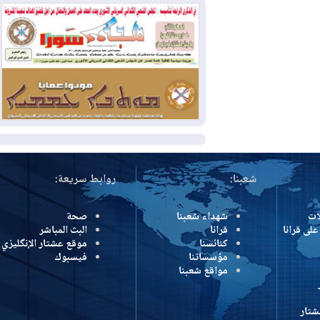
وإسرائيل تعلقان شن ضربات على إيران
2026-08-01
تقرير: الولايات المتحدة تسحب
منظومة باتريوت الدفاعية من أربيل
2026-08-01
النفط: اتفاقية ثلاثية لاستئناف
التصدير عبر جيهان بطاقة 750 ألف برميل
يومياً
المزيد
شعبنا:
روابط سريعة:
شهداء شعبنا
صحة
رانا
قرانا
البث المباشر
كنائسنا
موقع عشتار الإنگليزي
مؤسساتنا
فيسبوك
مواقع شعبنا