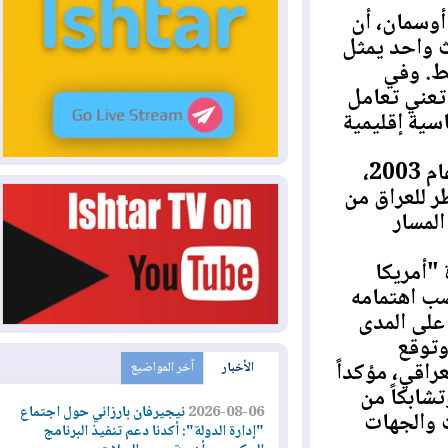
سمان، أن
احد يمثل
 وفي
ي تعامل
 إقليمية
وبين الباحث أن هذا التوجه يشكل انتقالاً من مقاربة ما بعد عام 2003،
للعراق من
سار
مريكا
 اهتمامه
لى المدى
وقع
ي، مؤكداً
الأخبار
آخر المواضيع
بكاً من
2026-08-06
نيجيرفان بارزاني حول اجتماع
الجهات
"إدارة الدولة": أكدنا دعم تنفيذ البرنامج