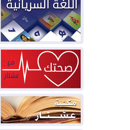
2026-08-03
العجز والاقتراض يطوقان
المالية العراقية.. اقتراض يتجاوز 3 تريليونات
دينار!
2026-08-03
كوبا تغرق في الظلام مجددا
وانهيار الشبكة الكهربائية
2026-08-03
أوامر بإجلاء 60 ألف شخص
بسبب الحرائق في ولاية واشنطن
2026-08-02
مشروع "حسابي" يُمهل
الموظفين حتى نهاية أغسطس لاستلام
بطاقاتهم المصرفية
2026-08-02
دمشق وعمّان تحذران بغداد:
أي هجوم من أراضي العراق سيواجه برد
2026-08-02
ترامب: الولايات المتحدة