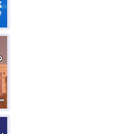
ال
06
يق
ال
06
تح
ال
06
سب
05
مل
إق
05
مل
ال