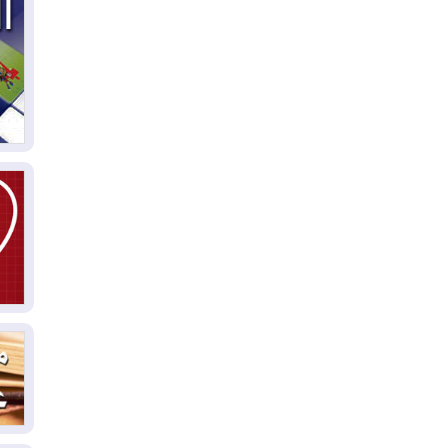
05
ال
04
كو
04
ال
وت
04
ال
كو
03
دم
03