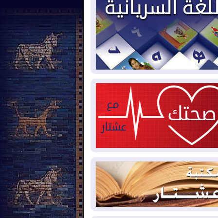
2026-08-
حرائق فرنسا.. توقيف 402
شخص بينهم 156 قاصرا منذ بداية موسم
حرائق
2026-08-
سومو: إنتاج النفط في إقليم
ردستان انخفض إلى أقل من 10%
2026-08-
ملفات حقبة الكاظمي تعود إلى
واجهة.. أنباء عن مراجعات قضائية
حقيقات أوسع في قضايا فساد
2026-08-
بيترو يشكو تزوير الانتخابات
رئاسية ويحذر من "حرب أهلية" في
لومبيا
2026-08-
رئيس إقليم كوردستان في
شق في زيارة رسمية
2026-08-
العراق يؤكد مجدداً التزامه