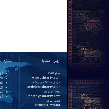
أربيل - عنكاوا
أخبار:
موقع القناة:
أخ
www.ishtartv.com
الأ
لارسال مقالاتكم و ارائكم:
الأ
article@ishtartv.com
ال
لعرض صوركم:
أخ
photo@ishtartv.com
أخ
هاتف الموقع:
009647516234401