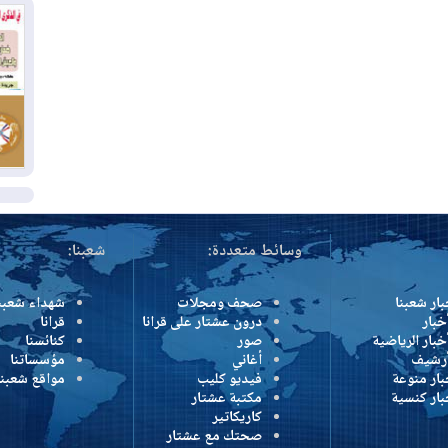
بم
03
دي
03
وا
ال
وسائط متعددة:
شعبنا:
بار شعبنا
صحف ومجلات
شهداء شعبن
خبار
درون عشتار على قرانا
قرانا
خبار الرياضية
صور
كنائسنا
أرشيف
أغاني
مؤسساتنا
بار منوعة
فيديو كليب
مواقع شعبنا
بار كنسية
مكتبة عشتار
كاريكاتير
صحتك مع عشتار