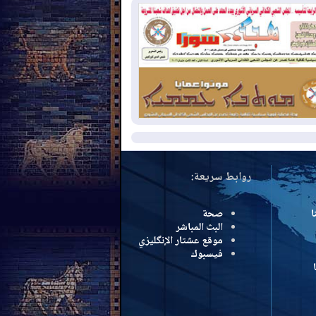
نع الهجمات على الدول المجاورة
2026-08-
العجز والاقتراض يطوقان
المالية العراقية.. اقتراض يتجاوز 3 تريليونات
نار!
2026-08-
كوبا تغرق في الظلام مجددا
نهيار الشبكة الكهربائية
مزيد
روابط سريعة:
ا
صحة
البث المباشر
موقع عشتار الإنگليزي
فيسبوك