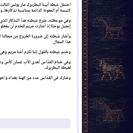
كنيسة أم المعونة الدائمة بمناسبة تذكارها، و
وفي موعظته، شرح غبطته هذا التذكار الذي 
إنجيل يوحنّا إذ أشارت مريم للخدم أن يفعلوا 
وأشار غبطته إلى ضرورة الخروج من مجالنا ال
هذا المجال.
وختم غبطته بالقول إننا نكرم أمّنا مريم وهي
وفي ختام القدّاس أهدى الأب غسان كأس و
لغبطة البطريرك.
وشارك في القدّاس عدد من كهنة بغداد واخو