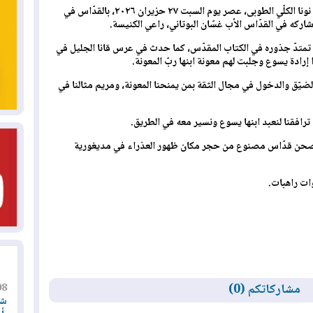
احتفل غبطة أبينا البطريرك مار بولس الثالث نونا الكلّي الطوبى، عصر يوم السبت ٢٧ حزيران ٢٠٢٦، بالقدّاس في
شاركه في القدّاس الأب غسّان البوتاني، راعي الكنيسة.
تمتدّ جذوره في الكتاب المقدّس، كما حدث في عرس قانا الجليل في
إرادة يسوع وجلبت لهم معونة ابنها ربّ المعونة.
ضيّق والدخول في مجال الثقة بمن يمنحنا المعونة، ومريم مثالنا في
 ترافقنا لنعبد ابنها يسوع ونسير معه في الطريق.
صحن قدّاس مصنوع من حجر مكان ظهور العذراء في مديغورية
ات راهبات.
08
مشاركاتكم (0)
شر