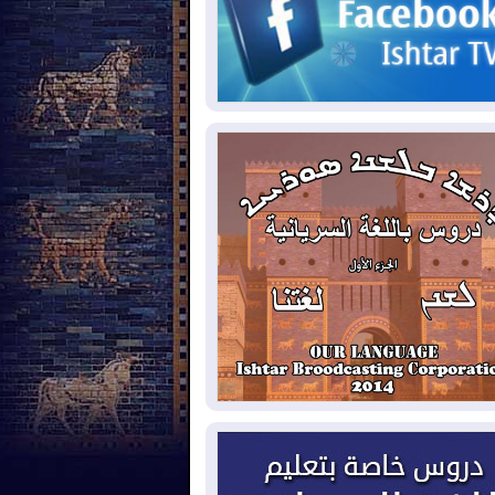
حكومي وأهمية حصر السلاح
2026-08-
ائتلاف ادارة الدولة: من
ومون بسلوك يهدد امن البلاد خارجون عن
قانون يجب محاربتهم
2026-08-
بعد هجومين قرب باب المندب..
ذيرات من تصعيد يهدد الملاحة في البحر
أحمر
2026-08-
مئات القاصرين بلا مأوى.. أزمة
تة تتصاعد وتضغط على مدريد
2026-08-
لمدة عام.. بدء توريد 100
يون قدم مكعب يومياً من غاز كورمور في
ليم كوردستان إلى وزارة الكهرباء العراقية
2026-08-
15كارثة بيئية ومناخية ترسم
امح أخطر التحديات التي تواجه العراق
يوم