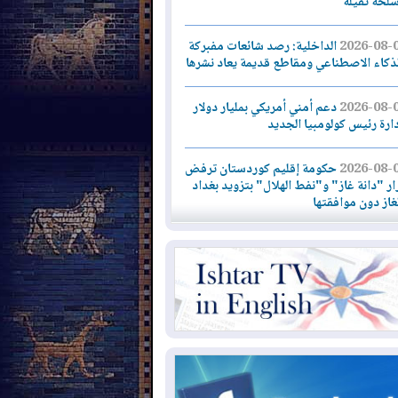
سلحة ثقيلة
2026-08-
الداخلية: رصد شائعات مفبركة
لذكاء الاصطناعي ومقاطع قديمة يعاد نشرها
2026-08-
دعم أمني أمريكي بمليار دولار
دارة رئيس كولومبيا الجديد
2026-08-
حكومة إقليم كوردستان ترفض
ار "دانة غاز" و"نفط الهلال" بتزويد بغداد
لغاز دون موافقتها
2026-08-
القوات المسلحة العراقية: خطة
نية لإجهاض هجمة محتملة على السعودية
2026-08-
الاستخبارات الأميركية: بوتين
 يختبر تماسك الناتو بهجوم محدود
2026-08-
نيجيرفان بارزاني حول اجتماع
دارة الدولة": أكدنا دعم تنفيذ البرنامج