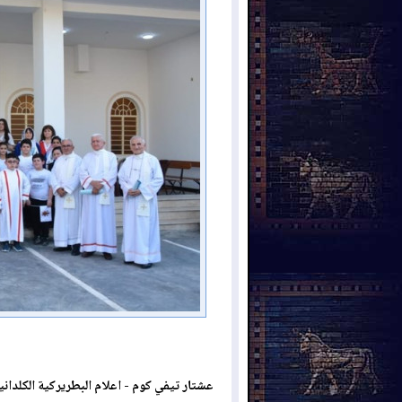
عشتار تيفي كوم - اعلام البطريركية الكلداني