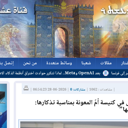
تار
مقالات
شعبنا
وسائط متعددة
من نحن
إتصل بنا
بعد OpenAI وMeta.. لماذا تتكرر حوادث اختراق أنظمة الذكاء الاصطناعي؟
تار
مقالات
شعبنا
وسائط متعددة
من نحن
إتصل بنا
| مشاهدات : 1062 |
مشاركات: 0
| 2026-06-28 06:54:23 |
 في كنيسة أمّ المعونة بمناسبة تذكارها:
ها”