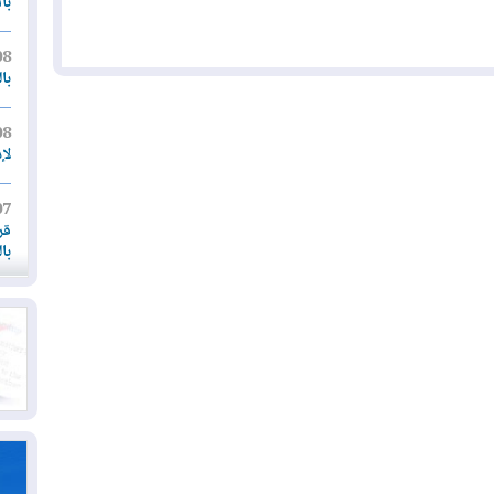
بأ
08
با
08
لإ
07
قر
با
07
أم
07
قد
06
"إ