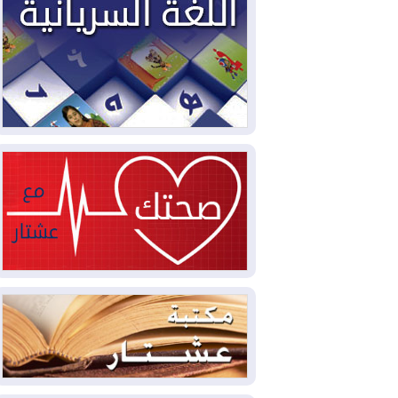
مليون قدم مكعب يومياً من غاز كورمور في
إقليم كوردستان إلى وزارة الكهرباء العراقية
2026-08-05
15كارثة بيئية ومناخية ترسم
ملامح أخطر التحديات التي تواجه العراق
اليوم
2026-08-05
حرائق فرنسا.. توقيف 402
شخص بينهم 156 قاصرا منذ بداية موسم
الحرائق
2026-08-04
سومو: إنتاج النفط في إقليم
كوردستان انخفض إلى أقل من 10%
2026-08-04
ملفات حقبة الكاظمي تعود إلى
الواجهة.. أنباء عن مراجعات قضائية
وتحقيقات أوسع في قضايا فساد
2026-08-04
بيترو يشكو تزوير الانتخابات
الرئاسية ويحذر من "حرب أهلية" في