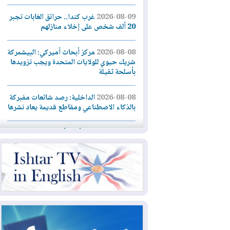
2026-08-09
غرب كندا.. حرائق الغابات تجبر
20 ألف شخص على إخلاء منازلهم
2026-08-08
مركز أبحاث أميركي: البيشمركة
شريك حيوي للولايات المتحدة ويجب تزويدها
بأسلحة ثقيلة
2026-08-08
الداخلية: رصد شائعات مفبركة
بالذكاء الاصطناعي ومقاطع قديمة يعاد نشرها
2026-08-08
دعم أمني أمريكي بمليار دولار
لإدارة رئيس كولومبيا الجديد
2026-08-07
حكومة إقليم كوردستان ترفض
قرار "دانة غاز" و"نفط الهلال" بتزويد بغداد
بالغاز دون موافقتها
2026-08-07
القوات المسلحة العراقية: خطة
أمنية لإجهاض هجمة محتملة على السعودية