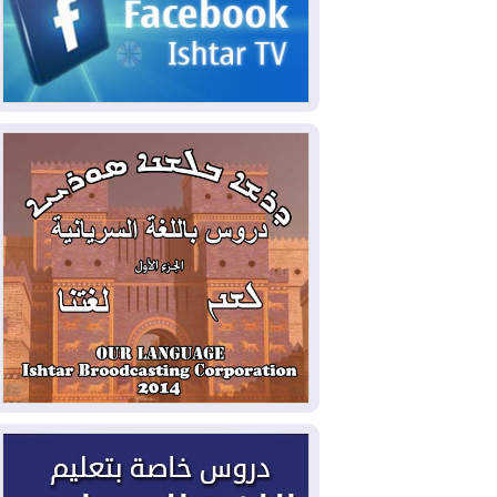
2026-08-07
الاستخبارات الأميركية: بوتين
قد يختبر تماسك الناتو بهجوم محدود
2026-08-06
نيجيرفان بارزاني حول اجتماع
"إدارة الدولة": أكدنا دعم تنفيذ البرنامج
الحكومي وأهمية حصر السلاح
2026-08-06
ائتلاف ادارة الدولة: من
يقومون بسلوك يهدد امن البلاد خارجون عن
القانون يجب محاربتهم
2026-08-06
بعد هجومين قرب باب المندب..
تحذيرات من تصعيد يهدد الملاحة في البحر
الأحمر
2026-08-06
مئات القاصرين بلا مأوى.. أزمة
سبتة تتصاعد وتضغط على مدريد
2026-08-05
لمدة عام.. بدء توريد 100