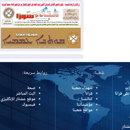
كولومبيا
2026-08-03
رئيس إقليم كوردستان في
دمشق في زيارة رسمية
2026-08-03
العراق يؤكد مجدداً التزامه
بمنع الهجمات على الدول المجاورة
المزيد
شعبنا:
روابط سريعة:
شهداء شعبنا
صحة
رانا
قرانا
البث المباشر
كنائسنا
موقع عشتار الإنگليزي
مؤسساتنا
فيسبوك
مواقع شعبنا