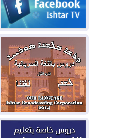
2026-08-04
بيترو يشكو تزوير الانتخابات
الرئاسية ويحذر من "حرب أهلية" في
كولومبيا
2026-08-03
رئيس إقليم كوردستان في
دمشق في زيارة رسمية
2026-08-03
العراق يؤكد مجدداً التزامه
بمنع الهجمات على الدول المجاورة
2026-08-03
العجز والاقتراض يطوقان
المالية العراقية.. اقتراض يتجاوز 3 تريليونات
دينار!
2026-08-03
كوبا تغرق في الظلام مجددا
وانهيار الشبكة الكهربائية
2026-08-03
أوامر بإجلاء 60 ألف شخص
بسبب الحرائق في ولاية واشنطن