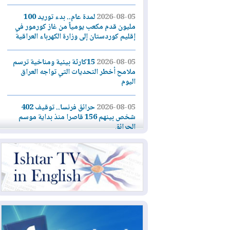
2026-08-05
لمدة عام.. بدء توريد 100
مليون قدم مكعب يومياً من غاز كورمور في
إقليم كوردستان إلى وزارة الكهرباء العراقية
2026-08-05
15كارثة بيئية ومناخية ترسم
ملامح أخطر التحديات التي تواجه العراق
اليوم
2026-08-05
حرائق فرنسا.. توقيف 402
شخص بينهم 156 قاصرا منذ بداية موسم
الحرائق
2026-08-04
سومو: إنتاج النفط في إقليم
كوردستان انخفض إلى أقل من 10%
2026-08-04
ملفات حقبة الكاظمي تعود إلى
الواجهة.. أنباء عن مراجعات قضائية
وتحقيقات أوسع في قضايا فساد