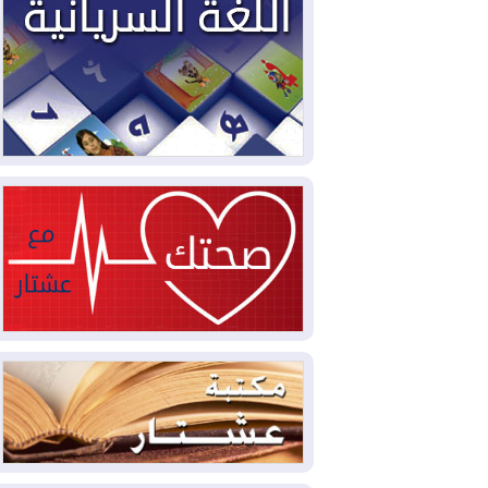
2026-08-02
مشروع "حسابي" يُمهل
الموظفين حتى نهاية أغسطس لاستلام
بطاقاتهم المصرفية
2026-08-02
دمشق وعمّان تحذران بغداد:
أي هجوم من أراضي العراق سيواجه برد
2026-08-02
ترامب: الولايات المتحدة
وإسرائيل تعلقان شن ضربات على إيران
2026-08-01
تقرير: الولايات المتحدة تسحب
منظومة باتريوت الدفاعية من أربيل
2026-08-01
النفط: اتفاقية ثلاثية لاستئناف
التصدير عبر جيهان بطاقة 750 ألف برميل
يومياً
2026-08-01
"في أقرب وقت ممكن".. إدارة
ترامب تخطط لشن ضربات جديدة على إيران