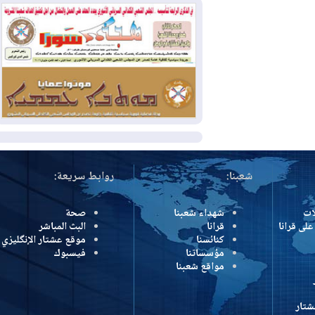
2026-07-31
أتروشي: قرار السلم والحرب
في العراق "مختطف" وخارج سيطرة
الحكومة
2026-07-31
50 درجة مئوية في 5
محافظات.. العراق على موعد مع موجة حر
السبت
المزيد
شعبنا:
روابط سريعة:
شهداء شعبنا
صحة
رانا
قرانا
البث المباشر
كنائسنا
موقع عشتار الإنگليزي
مؤسساتنا
فيسبوك
مواقع شعبنا