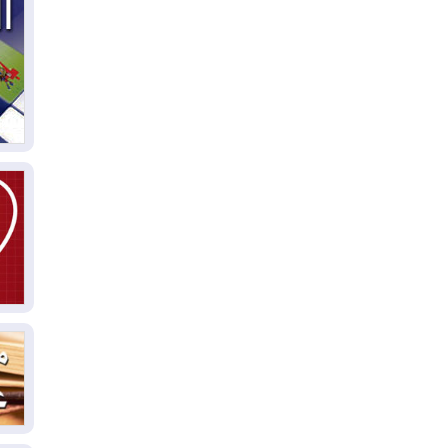
03
دي
03
وا
03
بس
02
ال
بط
02
أي
02