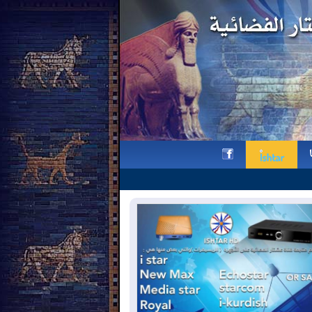
بيان من النائبين د. جيمس حسدو هيدو ورا
h