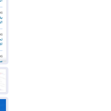
ال
06
يق
ال
06
تح
ال
06
سب
05
مل
إق
05
مل
ال