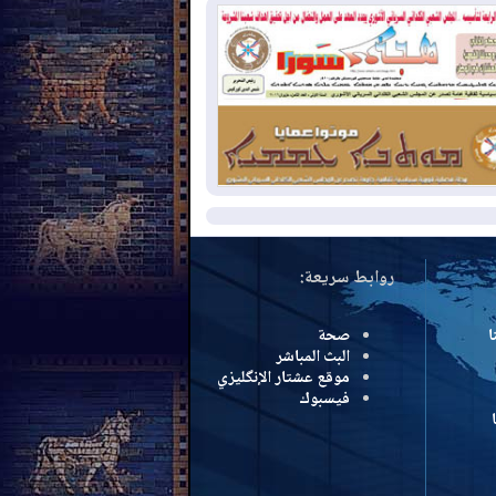
سرائيل تعلقان شن ضربات على إيران
2026-08-
تقرير: الولايات المتحدة تسحب
ظومة باتريوت الدفاعية من أربيل
2026-08-
النفط: اتفاقية ثلاثية لاستئناف
التصدير عبر جيهان بطاقة 750 ألف برميل
مياً
مزيد
روابط سريعة:
ا
صحة
البث المباشر
موقع عشتار الإنگليزي
فيسبوك