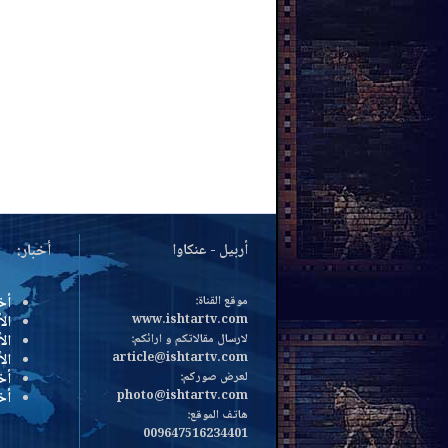
أربيل - عنكاوا
أخبار:
موقع القناة:
أخ
www.ishtartv.com
الأ
لارسال مقالاتكم و ارائكم:
الأ
article@ishtartv.com
ال
لعرض صوركم:
أخ
photo@ishtartv.com
أخ
هاتف الموقع:
009647516234401