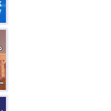
05
ال
04
كو
04
ال
وت
04
ال
كو
03
دم
03
بم