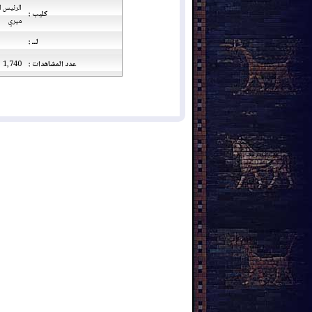
الرئيس ا
كليب :
ميري
لــ :
عدد المشاهدات :
1,740