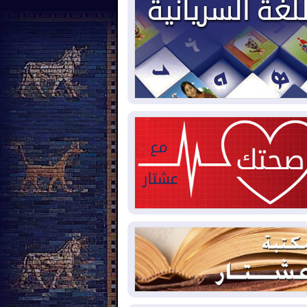
2026-08-
العجز والاقتراض يطوقان
المالية العراقية.. اقتراض يتجاوز 3 تريليونات
نار!
2026-08-
كوبا تغرق في الظلام مجددا
نهيار الشبكة الكهربائية
2026-08-
أوامر بإجلاء 60 ألف شخص
بب الحرائق في ولاية واشنطن
2026-08-
مشروع "حسابي" يُمهل
موظفين حتى نهاية أغسطس لاستلام
اقاتهم المصرفية
2026-08-
دمشق وعمّان تحذران بغداد:
 هجوم من أراضي العراق سيواجه برد
2026-08-
ترامب: الولايات المتحدة