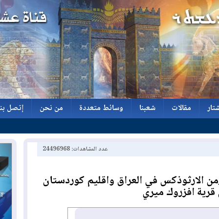
تار
مقالات
شعبنا
وسائط متعددة
من نحن
إتصل بنا
تار
مقالات
شعبنا
وسائط متعددة
من نحن
إتصل بنا
عدد المشاهدات: 24496968
رمن الارثوذكس في العراق واقليم كوردستان
قرية افزروك ميري