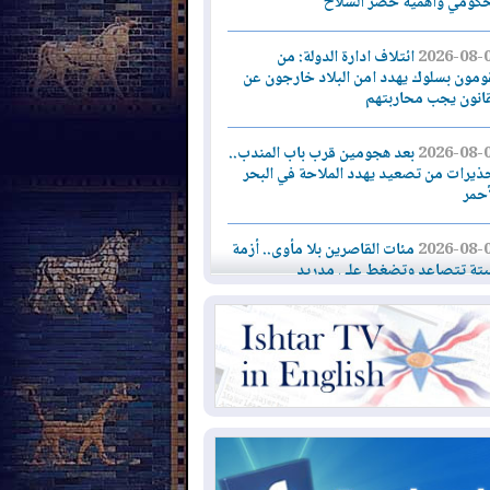
حكومي وأهمية حصر السلاح
2026-08-
ائتلاف ادارة الدولة: من
ومون بسلوك يهدد امن البلاد خارجون عن
قانون يجب محاربتهم
2026-08-
بعد هجومين قرب باب المندب..
ذيرات من تصعيد يهدد الملاحة في البحر
أحمر
2026-08-
مئات القاصرين بلا مأوى.. أزمة
تة تتصاعد وتضغط على مدريد
2026-08-
لمدة عام.. بدء توريد 100
يون قدم مكعب يومياً من غاز كورمور في
ليم كوردستان إلى وزارة الكهرباء العراقية
2026-08-
15كارثة بيئية ومناخية ترسم
امح أخطر التحديات التي تواجه العراق
يوم