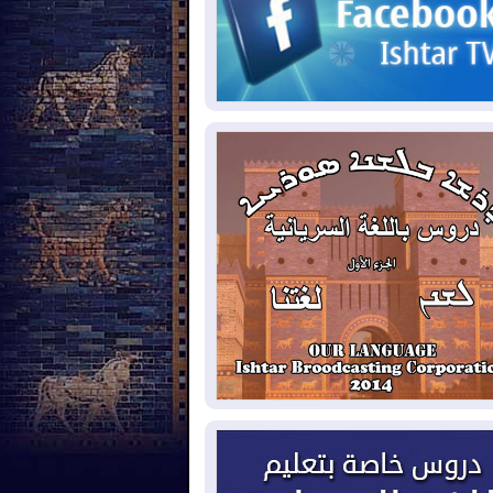
2026-08-
حرائق فرنسا.. توقيف 402
شخص بينهم 156 قاصرا منذ بداية موسم
حرائق
2026-08-
سومو: إنتاج النفط في إقليم
ردستان انخفض إلى أقل من 10%
2026-08-
ملفات حقبة الكاظمي تعود إلى
واجهة.. أنباء عن مراجعات قضائية
حقيقات أوسع في قضايا فساد
2026-08-
بيترو يشكو تزوير الانتخابات
رئاسية ويحذر من "حرب أهلية" في
لومبيا
2026-08-
رئيس إقليم كوردستان في
شق في زيارة رسمية
2026-08-
العراق يؤكد مجدداً التزامه
نع الهجمات على الدول المجاورة