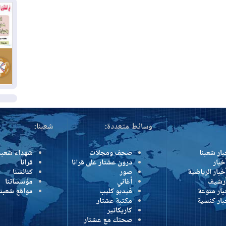
وإ
01
من
01
يو
ال
وسائط متعددة:
شعبنا:
بار شعبنا
صحف ومجلات
شهداء شعبن
خبار
درون عشتار على قرانا
قرانا
خبار الرياضية
صور
كنائسنا
أرشيف
أغاني
مؤسساتنا
بار منوعة
فيديو كليب
مواقع شعبنا
بار كنسية
مكتبة عشتار
كاريكاتير
صحتك مع عشتار