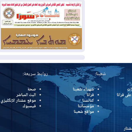
وإسرائيل تعلقان شن ضربات على إيران
2026-08-01
تقرير: الولايات المتحدة تسحب
منظومة باتريوت الدفاعية من أربيل
2026-08-01
النفط: اتفاقية ثلاثية لاستئناف
التصدير عبر جيهان بطاقة 750 ألف برميل
يومياً
المزيد
شعبنا:
روابط سريعة:
شهداء شعبنا
صحة
رانا
قرانا
البث المباشر
كنائسنا
موقع عشتار الإنگليزي
مؤسساتنا
فيسبوك
مواقع شعبنا