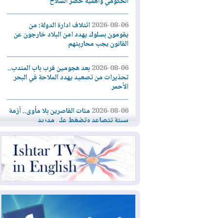
الحكومي وأهمية حصر السلاح
2026-08-06
ائتلاف ادارة الدولة: من
يقومون بسلوك يهدد امن البلاد خارجون عن
القانون يجب محاربتهم
2026-08-06
بعد هجومين قرب باب المندب..
تحذيرات من تصعيد يهدد الملاحة في البحر
الأحمر
2026-08-06
مئات القاصرين بلا مأوى.. أزمة
سبتة تتصاعد وتضغط على مدريد
2026-08-05
لمدة عام.. بدء توريد 100
مليون قدم مكعب يومياً من غاز كورمور في
إقليم كوردستان إلى وزارة الكهرباء العراقية
2026-08-05
15كارثة بيئية ومناخية ترسم
ملامح أخطر التحديات التي تواجه العراق
اليوم