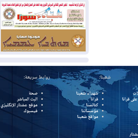
بسبب الحرائق في ولاية واشنطن
2026-08-02
مشروع "حسابي" يُمهل
الموظفين حتى نهاية أغسطس لاستلام
بطاقاتهم المصرفية
2026-08-02
دمشق وعمّان تحذران بغداد:
أي هجوم من أراضي العراق سيواجه برد
المزيد
شعبنا:
روابط سريعة:
شهداء شعبنا
صحة
رانا
قرانا
البث المباشر
كنائسنا
موقع عشتار الإنگليزي
مؤسساتنا
فيسبوك
مواقع شعبنا