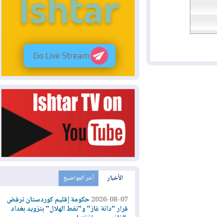
الأخبار
آخر المواضيع
2026-08-07
حكومة إقليم كوردستان ترفض
قرار "دانة غاز" و"نفط الهلال" بتزويد بغداد