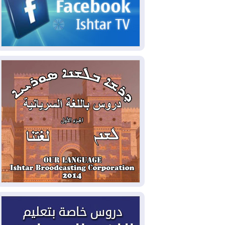
2026-08-06
مئات القاصرين بلا مأوى.. أزمة
سبتة تتصاعد وتضغط على مدريد
2026-08-05
لمدة عام.. بدء توريد 100
مليون قدم مكعب يومياً من غاز كورمور في
إقليم كوردستان إلى وزارة الكهرباء العراقية
2026-08-05
15كارثة بيئية ومناخية ترسم
ملامح أخطر التحديات التي تواجه العراق
اليوم
2026-08-05
حرائق فرنسا.. توقيف 402
شخص بينهم 156 قاصرا منذ بداية موسم
الحرائق
2026-08-04
سومو: إنتاج النفط في إقليم
كوردستان انخفض إلى أقل من 10%
2026-08-04
ملفات حقبة الكاظمي تعود إلى
الواجهة.. أنباء عن مراجعات قضائية
وتحقيقات أوسع في قضايا فساد