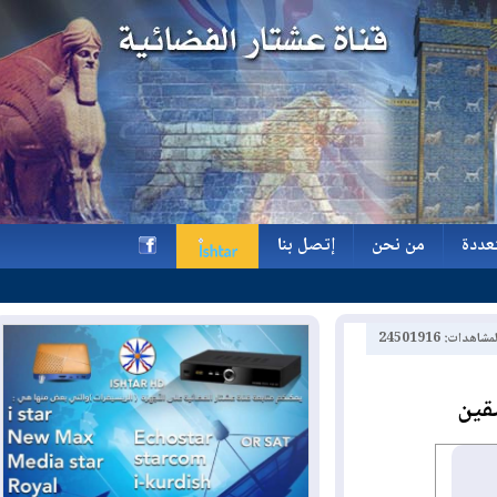
ة
من نحن
إتصل بنا
ة
من نحن
إتصل بنا
h
2450191
ن