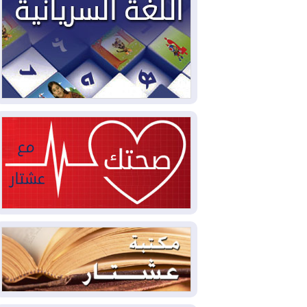
2026-08-04
بيترو يشكو تزوير الانتخابات
الرئاسية ويحذر من "حرب أهلية" في
كولومبيا
2026-08-03
رئيس إقليم كوردستان في
دمشق في زيارة رسمية
2026-08-03
العراق يؤكد مجدداً التزامه
بمنع الهجمات على الدول المجاورة
2026-08-03
العجز والاقتراض يطوقان
المالية العراقية.. اقتراض يتجاوز 3 تريليونات
دينار!
2026-08-03
كوبا تغرق في الظلام مجددا
وانهيار الشبكة الكهربائية
2026-08-03
أوامر بإجلاء 60 ألف شخص