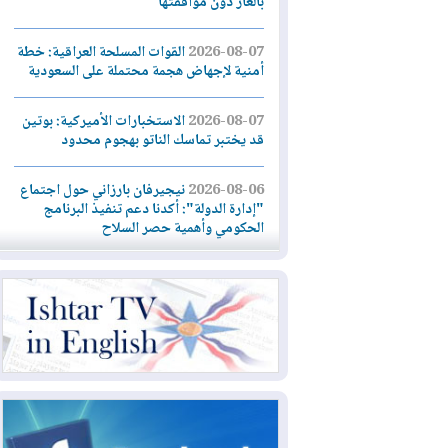
بالغاز دون موافقتها
2026-08-07
القوات المسلحة العراقية: خطة
أمنية لإجهاض هجمة محتملة على السعودية
2026-08-07
الاستخبارات الأميركية: بوتين
قد يختبر تماسك الناتو بهجوم محدود
2026-08-06
نيجيرفان بارزاني حول اجتماع
"إدارة الدولة": أكدنا دعم تنفيذ البرنامج
الحكومي وأهمية حصر السلاح
2026-08-06
ائتلاف ادارة الدولة: من
يقومون بسلوك يهدد امن البلاد خارجون عن
القانون يجب محاربتهم
2026-08-06
بعد هجومين قرب باب المندب..
تحذيرات من تصعيد يهدد الملاحة في البحر
الأحمر