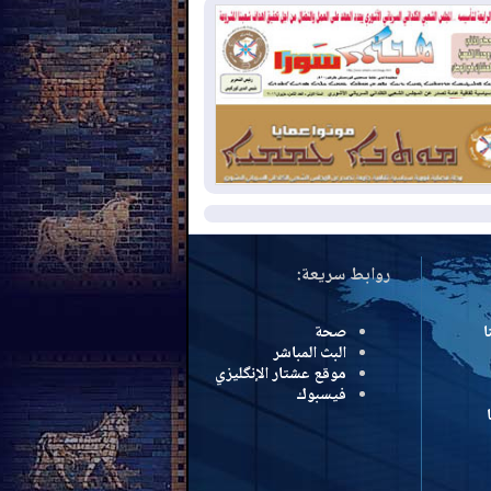
سرائيل تعلقان شن ضربات على إيران
2026-08-
تقرير: الولايات المتحدة تسحب
ظومة باتريوت الدفاعية من أربيل
2026-08-
النفط: اتفاقية ثلاثية لاستئناف
التصدير عبر جيهان بطاقة 750 ألف برميل
مياً
مزيد
روابط سريعة:
ا
صحة
البث المباشر
موقع عشتار الإنگليزي
فيسبوك