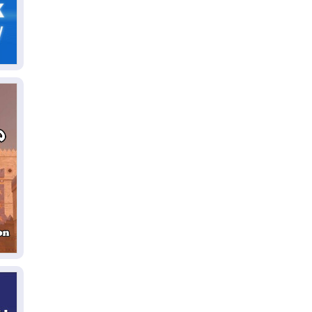
05
ال
04
كو
04
ال
وت
04
ال
كو
03
دم
03
بم