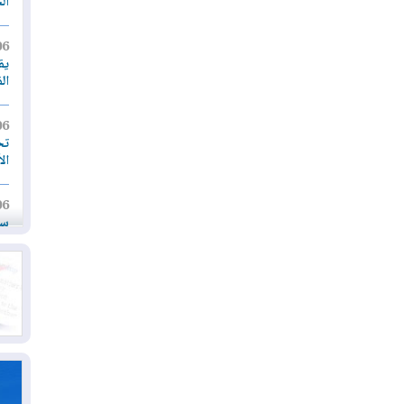
ال
06
يق
ال
06
تح
ال
06
سب
05
مل
إق
05
مل
ال