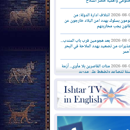
حكومي وأهمية حصر السلاح
2026-08-
ائتلاف ادارة الدولة: من
ومون بسلوك يهدد امن البلاد خارجون عن
قانون يجب محاربتهم
2026-08-
بعد هجومين قرب باب المندب..
ذيرات من تصعيد يهدد الملاحة في البحر
أحمر
2026-08-
مئات القاصرين بلا مأوى.. أزمة
تة تتصاعد وتضغط على مدريد
2026-08-
لمدة عام.. بدء توريد 100
يون قدم مكعب يومياً من غاز كورمور في
ليم كوردستان إلى وزارة الكهرباء العراقية
2026-08-
15كارثة بيئية ومناخية ترسم
امح أخطر التحديات التي تواجه العراق
يوم