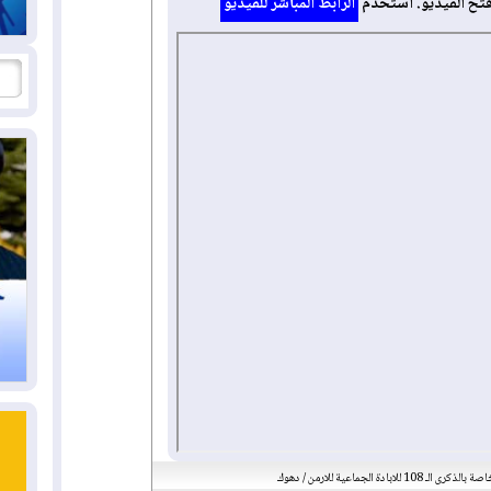
فتح الفيديو. استخدم
الرابط المباشر للفيديو
الـ 108 للابادة الجماعية للارمن / دهوك