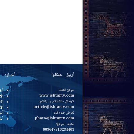
أربيل - عنكاوا
أخبار:
موقع القناة:
أخ
www.ishtartv.com
الأ
لارسال مقالاتكم و ارائكم:
الأ
article@ishtartv.com
ال
لعرض صوركم:
أخ
photo@ishtartv.com
أخ
هاتف الموقع:
009647516234401