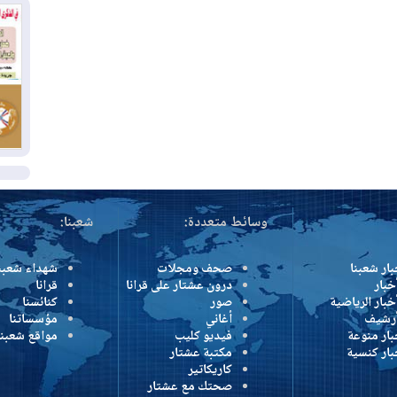
وإ
01
من
01
يو
ال
وسائط متعددة:
شعبنا:
بار شعبنا
صحف ومجلات
شهداء شعبن
خبار
درون عشتار على قرانا
قرانا
خبار الرياضية
صور
كنائسنا
أرشيف
أغاني
مؤسساتنا
بار منوعة
فيديو كليب
مواقع شعبنا
بار كنسية
مكتبة عشتار
كاريكاتير
صحتك مع عشتار