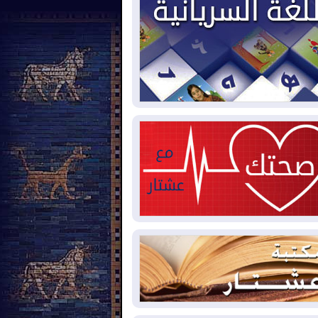
2026-08-
العجز والاقتراض يطوقان
المالية العراقية.. اقتراض يتجاوز 3 تريليونات
نار!
2026-08-
كوبا تغرق في الظلام مجددا
نهيار الشبكة الكهربائية
2026-08-
أوامر بإجلاء 60 ألف شخص
بب الحرائق في ولاية واشنطن
2026-08-
مشروع "حسابي" يُمهل
موظفين حتى نهاية أغسطس لاستلام
اقاتهم المصرفية
2026-08-
دمشق وعمّان تحذران بغداد:
 هجوم من أراضي العراق سيواجه برد
2026-08-
ترامب: الولايات المتحدة