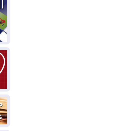
03
دي
03
وا
03
بس
02
ال
بط
02
أي
02