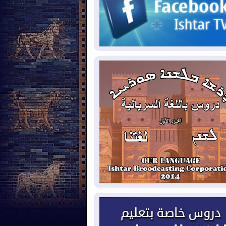
2026-08-
حرائق فرنسا.. توقيف 402
شخص بينهم 156 قاصرا منذ بداية موسم
حرائق
2026-08-
سومو: إنتاج النفط في إقليم
ردستان انخفض إلى أقل من 10%
2026-08-
ملفات حقبة الكاظمي تعود إلى
واجهة.. أنباء عن مراجعات قضائية
حقيقات أوسع في قضايا فساد
2026-08-
بيترو يشكو تزوير الانتخابات
رئاسية ويحذر من "حرب أهلية" في
لومبيا
2026-08-
رئيس إقليم كوردستان في
شق في زيارة رسمية
2026-08-
العراق يؤكد مجدداً التزامه
نع الهجمات على الدول المجاورة