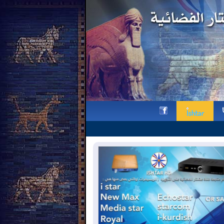
بيان من النائبين د. جيمس حسدو هيدو ورام
h