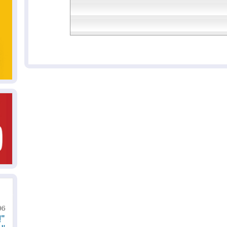
06
"إ