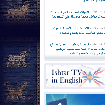
لغاز دون موافقتها
2026-08-
القوات المسلحة العراقية: خطة
نية لإجهاض هجمة محتملة على السعودية
2026-08-
الاستخبارات الأميركية: بوتين
 يختبر تماسك الناتو بهجوم محدود
2026-08-
نيجيرفان بارزاني حول اجتماع
دارة الدولة": أكدنا دعم تنفيذ البرنامج
حكومي وأهمية حصر السلاح
2026-08-
ائتلاف ادارة الدولة: من
ومون بسلوك يهدد امن البلاد خارجون عن
قانون يجب محاربتهم
2026-08-
بعد هجومين قرب باب المندب..
ذيرات من تصعيد يهدد الملاحة في البحر
أحمر