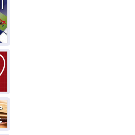
04
ال
كو
03
دم
03
بم
03
دي
03
وا
03