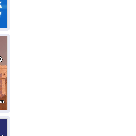
06
سب
05
مل
إق
05
مل
ال
05
ال
04
كو
04
ال
وت