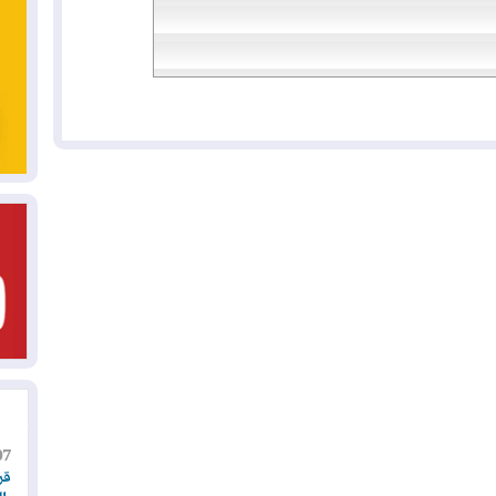
07
قر