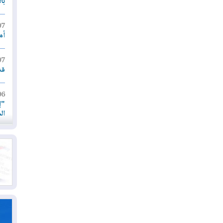
با
07
أم
07
قد
06
"إ
ال
06
يق
ال
06
تح
ال