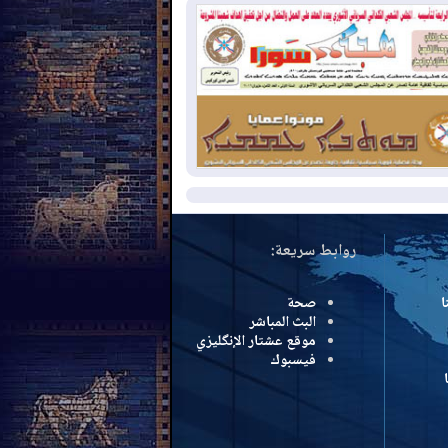
بب الحرائق في ولاية واشنطن
2026-08-
مشروع "حسابي" يُمهل
موظفين حتى نهاية أغسطس لاستلام
اقاتهم المصرفية
2026-08-
دمشق وعمّان تحذران بغداد:
 هجوم من أراضي العراق سيواجه برد
مزيد
روابط سريعة:
ا
صحة
البث المباشر
موقع عشتار الإنگليزي
فيسبوك