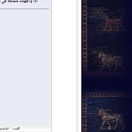
أذا واجهتك مشكلة في 
كليب :
كولتورو ه