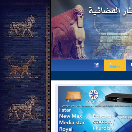
رافائيل ليمكين ومأساة سميل: مح
h