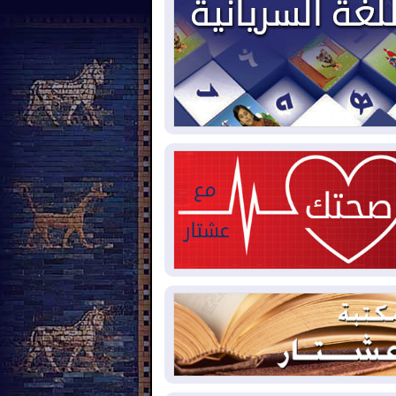
2026-08-
بيترو يشكو تزوير الانتخابات
رئاسية ويحذر من "حرب أهلية" في
لومبيا
2026-08-
رئيس إقليم كوردستان في
شق في زيارة رسمية
2026-08-
العراق يؤكد مجدداً التزامه
نع الهجمات على الدول المجاورة
2026-08-
العجز والاقتراض يطوقان
المالية العراقية.. اقتراض يتجاوز 3 تريليونات
نار!
2026-08-
كوبا تغرق في الظلام مجددا
نهيار الشبكة الكهربائية
2026-08-
أوامر بإجلاء 60 ألف شخص