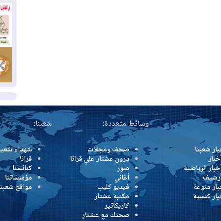
بس
02
ال
بط
02
أي
ال
وسائط متعددة:
شعبنا:
بار شعبنا
صحف ومجلات
شهداء شعبن
خبار
درون عشتار على قرانا
قرانا
خبار الرياضية
صور
كنائسنا
أرشيف
أغاني
مؤسساتنا
بار منوعة
فيديو كليب
مواقع شعبنا
بار كنسية
مكتبة عشتار
كاريكاتير
صحتك مع عشتار