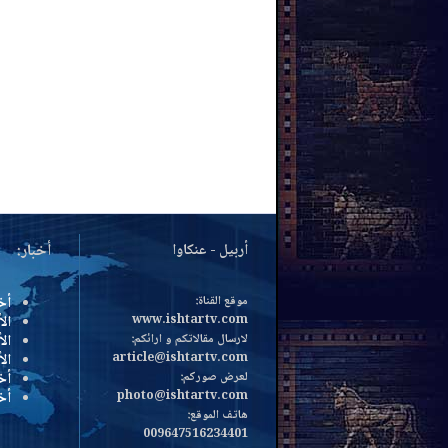
أربيل - عنكاوا
أخبار:
موقع القناة:
أخ
www.ishtartv.com
الأ
لارسال مقالاتكم و ارائكم:
الأ
article@ishtartv.com
ال
لعرض صوركم:
أخ
photo@ishtartv.com
أخ
هاتف الموقع:
009647516234401