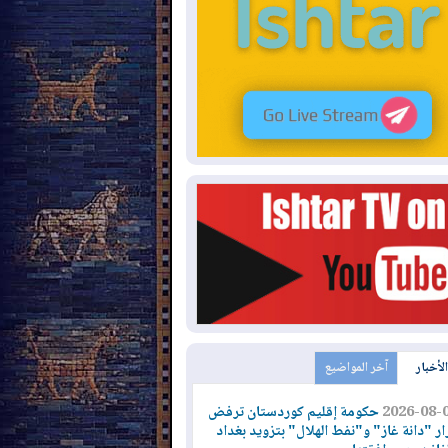
الأخبار
آخر المواضيع
2026-08-
حكومة إقليم كوردستان ترفض
ار "دانة غاز" و"نفط الهلال" بتزويد بغداد