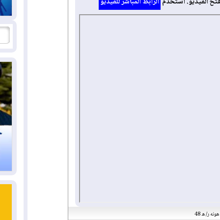
فتح الفيديو. استخدم
الرابط المباشر للفيديو
ونه ر/ ه 48