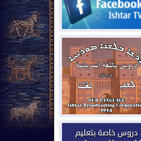
2026-08-
مئات القاصرين بلا مأوى.. أزمة
تة تتصاعد وتضغط على مدريد
2026-08-
لمدة عام.. بدء توريد 100
يون قدم مكعب يومياً من غاز كورمور في
ليم كوردستان إلى وزارة الكهرباء العراقية
2026-08-
15كارثة بيئية ومناخية ترسم
امح أخطر التحديات التي تواجه العراق
يوم
2026-08-
حرائق فرنسا.. توقيف 402
شخص بينهم 156 قاصرا منذ بداية موسم
حرائق
2026-08-
سومو: إنتاج النفط في إقليم
ردستان انخفض إلى أقل من 10%
2026-08-
ملفات حقبة الكاظمي تعود إلى
واجهة.. أنباء عن مراجعات قضائية
حقيقات أوسع في قضايا فساد