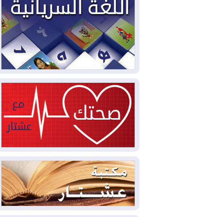
2026-08-04
بيترو يشكو تزوير الانتخابات
الرئاسية ويحذر من "حرب أهلية" في
كولومبيا
2026-08-03
رئيس إقليم كوردستان في
دمشق في زيارة رسمية
2026-08-03
العراق يؤكد مجدداً التزامه
بمنع الهجمات على الدول المجاورة
2026-08-03
العجز والاقتراض يطوقان
المالية العراقية.. اقتراض يتجاوز 3 تريليونات
دينار!
2026-08-03
كوبا تغرق في الظلام مجددا
وانهيار الشبكة الكهربائية
2026-08-03
أوامر بإجلاء 60 ألف شخص