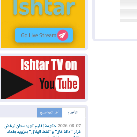
الأخبار
آخر المواضيع
2026-08-07
حكومة إقليم كوردستان ترفض
قرار "دانة غاز" و"نفط الهلال" بتزويد بغداد