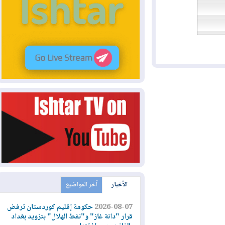
الأخبار
آخر المواضيع
2026-08-07
حكومة إقليم كوردستان ترفض
قرار "دانة غاز" و"نفط الهلال" بتزويد بغداد