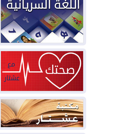
2026-08-04
بيترو يشكو تزوير الانتخابات
الرئاسية ويحذر من "حرب أهلية" في
كولومبيا
2026-08-03
رئيس إقليم كوردستان في
دمشق في زيارة رسمية
2026-08-03
العراق يؤكد مجدداً التزامه
بمنع الهجمات على الدول المجاورة
2026-08-03
العجز والاقتراض يطوقان
المالية العراقية.. اقتراض يتجاوز 3 تريليونات
دينار!
2026-08-03
كوبا تغرق في الظلام مجددا
وانهيار الشبكة الكهربائية
2026-08-03
أوامر بإجلاء 60 ألف شخص