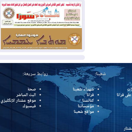
بسبب الحرائق في ولاية واشنطن
2026-08-02
مشروع "حسابي" يُمهل
الموظفين حتى نهاية أغسطس لاستلام
بطاقاتهم المصرفية
2026-08-02
دمشق وعمّان تحذران بغداد:
أي هجوم من أراضي العراق سيواجه برد
المزيد
شعبنا:
روابط سريعة:
شهداء شعبنا
صحة
رانا
قرانا
البث المباشر
كنائسنا
موقع عشتار الإنگليزي
مؤسساتنا
فيسبوك
مواقع شعبنا