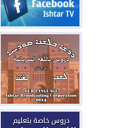
2026-08-06
مئات القاصرين بلا مأوى.. أزمة
سبتة تتصاعد وتضغط على مدريد
2026-08-05
لمدة عام.. بدء توريد 100
مليون قدم مكعب يومياً من غاز كورمور في
إقليم كوردستان إلى وزارة الكهرباء العراقية
2026-08-05
15كارثة بيئية ومناخية ترسم
ملامح أخطر التحديات التي تواجه العراق
اليوم
2026-08-05
حرائق فرنسا.. توقيف 402
شخص بينهم 156 قاصرا منذ بداية موسم
الحرائق
2026-08-04
سومو: إنتاج النفط في إقليم
كوردستان انخفض إلى أقل من 10%
2026-08-04
ملفات حقبة الكاظمي تعود إلى
الواجهة.. أنباء عن مراجعات قضائية
وتحقيقات أوسع في قضايا فساد