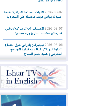
بالغاز دون موافقتها
2026-08-07
القوات المسلحة العراقية: خطة
أمنية لإجهاض هجمة محتملة على السعودية
2026-08-07
الاستخبارات الأميركية: بوتين
قد يختبر تماسك الناتو بهجوم محدود
2026-08-06
نيجيرفان بارزاني حول اجتماع
"إدارة الدولة": أكدنا دعم تنفيذ البرنامج
الحكومي وأهمية حصر السلاح
2026-08-06
ائتلاف ادارة الدولة: من
يقومون بسلوك يهدد امن البلاد خارجون عن
القانون يجب محاربتهم
2026-08-06
بعد هجومين قرب باب المندب..
تحذيرات من تصعيد يهدد الملاحة في البحر
الأحمر