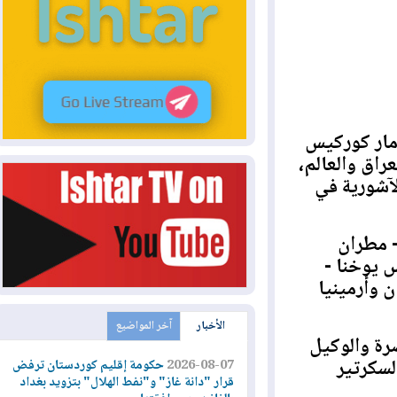
ة أبينا مار كوركيس
ق والعالم،
ورية في
طران
وخنا -
أرمينيا
الأخبار
آخر المواضيع
 والوكيل
رتير
2026-08-07
حكومة إقليم كوردستان ترفض
قرار "دانة غاز" و"نفط الهلال" بتزويد بغداد