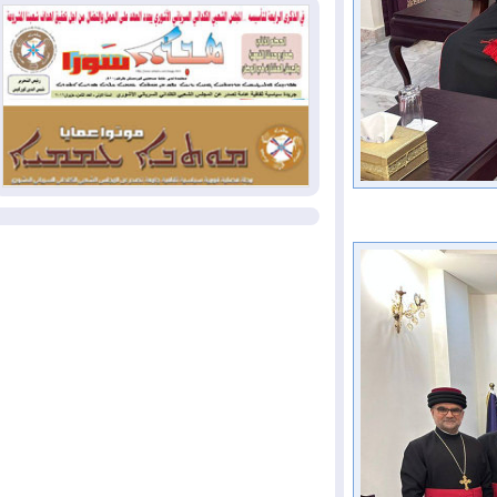
بسبب الحرائق في ولاية واشنطن
2026-08-02
مشروع "حسابي" يُمهل
الموظفين حتى نهاية أغسطس لاستلام
بطاقاتهم المصرفية
2026-08-02
دمشق وعمّان تحذران بغداد:
أي هجوم من أراضي العراق سيواجه برد
المزيد