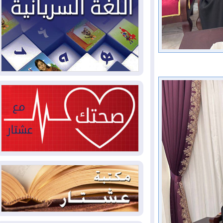
2026-08-04
بيترو يشكو تزوير الانتخابات
الرئاسية ويحذر من "حرب أهلية" في
كولومبيا
2026-08-03
رئيس إقليم كوردستان في
دمشق في زيارة رسمية
2026-08-03
العراق يؤكد مجدداً التزامه
بمنع الهجمات على الدول المجاورة
2026-08-03
العجز والاقتراض يطوقان
المالية العراقية.. اقتراض يتجاوز 3 تريليونات
دينار!
2026-08-03
كوبا تغرق في الظلام مجددا
وانهيار الشبكة الكهربائية
2026-08-03
أوامر بإجلاء 60 ألف شخص