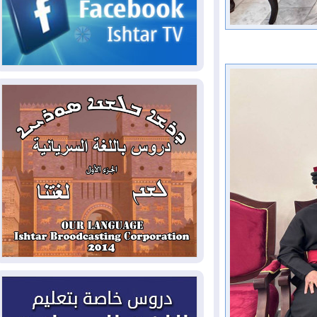
2026-08-06
مئات القاصرين بلا مأوى.. أزمة
سبتة تتصاعد وتضغط على مدريد
2026-08-05
لمدة عام.. بدء توريد 100
مليون قدم مكعب يومياً من غاز كورمور في
إقليم كوردستان إلى وزارة الكهرباء العراقية
2026-08-05
15كارثة بيئية ومناخية ترسم
ملامح أخطر التحديات التي تواجه العراق
اليوم
2026-08-05
حرائق فرنسا.. توقيف 402
شخص بينهم 156 قاصرا منذ بداية موسم
الحرائق
2026-08-04
سومو: إنتاج النفط في إقليم
كوردستان انخفض إلى أقل من 10%
2026-08-04
ملفات حقبة الكاظمي تعود إلى
الواجهة.. أنباء عن مراجعات قضائية
وتحقيقات أوسع في قضايا فساد