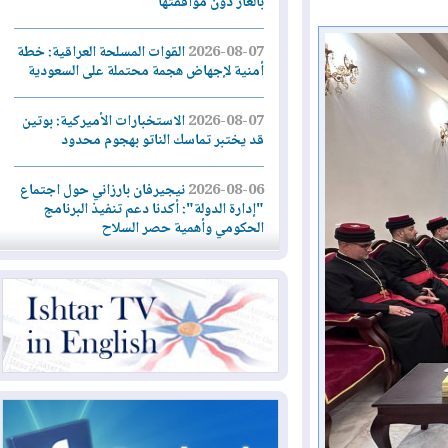
بالغاز دون موافقتها
2026-08-07
القوات المسلحة العراقية: خطة
أمنية لإجهاض هجمة محتملة على السعودية
2026-08-07
الاستخبارات الأميركية: بوتين
قد يختبر تماسك الناتو بهجوم محدود
2026-08-06
نيجيرفان بارزاني حول اجتماع
"إدارة الدولة": أكدنا دعم تنفيذ البرنامج
الحكومي وأهمية حصر السلاح
2026-08-06
ائتلاف ادارة الدولة: من
يقومون بسلوك يهدد امن البلاد خارجون عن
القانون يجب محاربتهم
2026-08-06
بعد هجومين قرب باب المندب..
تحذيرات من تصعيد يهدد الملاحة في البحر
الأحمر