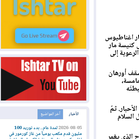
رك مار اغناطيوس
نيسة مار
عوية إلى
 أورهان
سة،
ه
ار. ثمّ
الأخبار
آخر المواضيع
لسلام
2026-08-05
لمدة عام.. بدء توريد 100
مليون قدم مكعب يومياً من غاز كورمور في
لذي يغمر