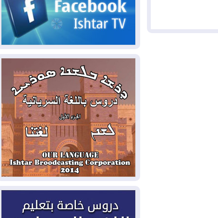
2026-08-03
رئيس إقليم كوردستان في
دمشق في زيارة رسمية
2026-08-03
العراق يؤكد مجدداً التزامه
بمنع الهجمات على الدول المجاورة
2026-08-03
العجز والاقتراض يطوقان
المالية العراقية.. اقتراض يتجاوز 3 تريليونات
دينار!
2026-08-03
كوبا تغرق في الظلام مجددا
وانهيار الشبكة الكهربائية
2026-08-03
أوامر بإجلاء 60 ألف شخص
بسبب الحرائق في ولاية واشنطن
2026-08-02
مشروع "حسابي" يُمهل
الموظفين حتى نهاية أغسطس لاستلام
بطاقاتهم المصرفية