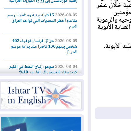
إقليم كوردستان إلى وزارة الكهرباء العراقية
ية خلال عشر
منين
2026-08-05
15كارثة بيئية ومناخية ترسم
ية والرعوية
ملامح أخطر التحديات التي تواجه العراق
اية الأبوية
اليوم
2026-08-05
حرائق فرنسا.. توقيف 402
لأبوية.
شخص بينهم 156 قاصرا منذ بداية موسم
الحرائق
2026-08-04
سومو: إنتاج النفط في إقليم
كوردستان انخفض إلى أقل من 10%
2026-08-04
ملفات حقبة الكاظمي تعود إلى
الواجهة.. أنباء عن مراجعات قضائية
وتحقيقات أوسع في قضايا فساد
2026-08-04
بيترو يشكو تزوير الانتخابات
الرئاسية ويحذر من "حرب أهلية" في
كولومبيا