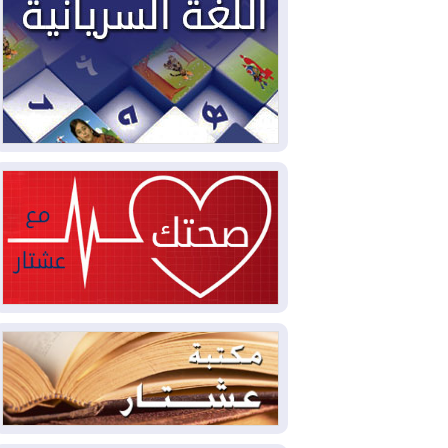
2026-08-02
دمشق وعمّان تحذران بغداد:
أي هجوم من أراضي العراق سيواجه برد
2026-08-02
ترامب: الولايات المتحدة
وإسرائيل تعلقان شن ضربات على إيران
2026-08-01
تقرير: الولايات المتحدة تسحب
منظومة باتريوت الدفاعية من أربيل
2026-08-01
النفط: اتفاقية ثلاثية لاستئناف
التصدير عبر جيهان بطاقة 750 ألف برميل
يومياً
2026-08-01
"في أقرب وقت ممكن".. إدارة
ترامب تخطط لشن ضربات جديدة على إيران
2026-07-31
أتروشي: قرار السلم والحرب
في العراق "مختطف" وخارج سيطرة
الحكومة