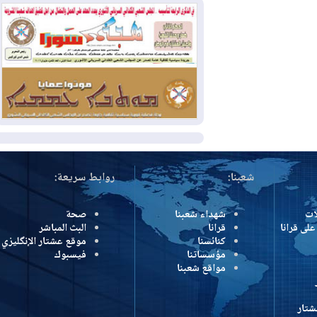
2026-07-31
50 درجة مئوية في 5
محافظات.. العراق على موعد مع موجة حر
السبت
2026-07-31
سبتة تهز أوروبا.. إيطاليا تهدد
بورقة شنغن وفرنسا تشدد الحدود
المزيد
شعبنا:
روابط سريعة:
شهداء شعبنا
صحة
رانا
قرانا
البث المباشر
كنائسنا
موقع عشتار الإنگليزي
مؤسساتنا
فيسبوك
مواقع شعبنا