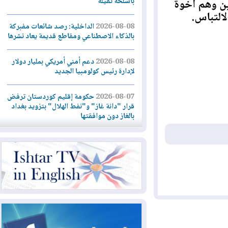
بأسلحة ثقيلة
 وهم أخوة
تباس.
2026-08-08
الداخلية: رصد شائعات مفبركة
بالذكاء الاصطناعي ومقاطع قديمة يعاد نشرها
2026-08-08
دعم أمني أمريكي بمليار دولار
لإدارة رئيس كولومبيا الجديد
2026-08-07
حكومة إقليم كوردستان ترفض
قرار "دانة غاز" و"نفط الهلال" بتزويد بغداد
بالغاز دون موافقتها
2026-08-07
القوات المسلحة العراقية: خطة
أمنية لإجهاض هجمة محتملة على السعودية
2026-08-07
الاستخبارات الأميركية: بوتين
قد يختبر تماسك الناتو بهجوم محدود
2026-08-06
نيجيرفان بارزاني حول اجتماع
"إدارة الدولة": أكدنا دعم تنفيذ البرنامج