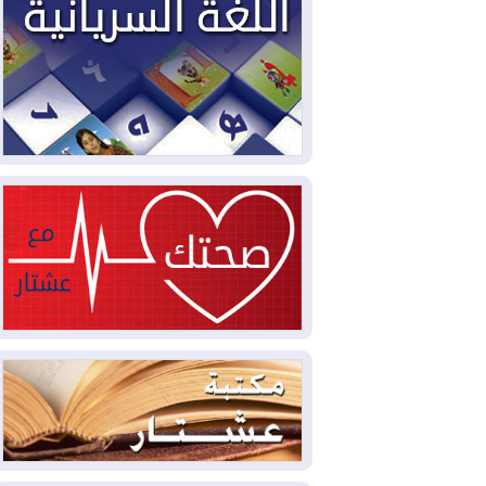
2026-08-05
حرائق فرنسا.. توقيف 402
شخص بينهم 156 قاصرا منذ بداية موسم
الحرائق
2026-08-04
سومو: إنتاج النفط في إقليم
كوردستان انخفض إلى أقل من 10%
2026-08-04
ملفات حقبة الكاظمي تعود إلى
الواجهة.. أنباء عن مراجعات قضائية
وتحقيقات أوسع في قضايا فساد
2026-08-04
بيترو يشكو تزوير الانتخابات
الرئاسية ويحذر من "حرب أهلية" في
كولومبيا
2026-08-03
رئيس إقليم كوردستان في
دمشق في زيارة رسمية
2026-08-03
العراق يؤكد مجدداً التزامه