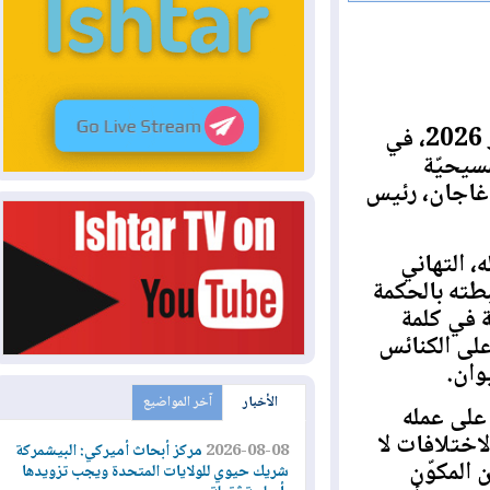
استقبل البطريرك بولس الثالث نونا صباح يوم السبت 30 أيار 2026، في
حيّة
اجان، رئيس
لتهاني
ه بالحكمة
ي كلمة
 الكنائس
.
الأخبار
آخر المواضيع
ى عمله
تلافات لا
2026-08-08
مركز أبحاث أميركي: البيشمركة
مكوّن
شريك حيوي للولايات المتحدة ويجب تزويدها