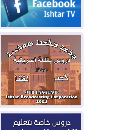
الحكومي وأهمية حصر السلاح
2026-08-06
ائتلاف ادارة الدولة: من
يقومون بسلوك يهدد امن البلاد خارجون عن
القانون يجب محاربتهم
2026-08-06
بعد هجومين قرب باب المندب..
تحذيرات من تصعيد يهدد الملاحة في البحر
الأحمر
2026-08-06
مئات القاصرين بلا مأوى.. أزمة
سبتة تتصاعد وتضغط على مدريد
2026-08-05
لمدة عام.. بدء توريد 100
مليون قدم مكعب يومياً من غاز كورمور في
إقليم كوردستان إلى وزارة الكهرباء العراقية
2026-08-05
15كارثة بيئية ومناخية ترسم
ملامح أخطر التحديات التي تواجه العراق
اليوم