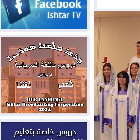
2026-08-05
حرائق فرنسا.. توقيف 402
شخص بينهم 156 قاصرا منذ بداية موسم
الحرائق
2026-08-04
سومو: إنتاج النفط في إقليم
كوردستان انخفض إلى أقل من 10%
2026-08-04
ملفات حقبة الكاظمي تعود إلى
الواجهة.. أنباء عن مراجعات قضائية
وتحقيقات أوسع في قضايا فساد
2026-08-04
بيترو يشكو تزوير الانتخابات
الرئاسية ويحذر من "حرب أهلية" في
كولومبيا
2026-08-03
رئيس إقليم كوردستان في
دمشق في زيارة رسمية
2026-08-03
العراق يؤكد مجدداً التزامه
بمنع الهجمات على الدول المجاورة