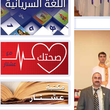
2026-08-03
العجز والاقتراض يطوقان
المالية العراقية.. اقتراض يتجاوز 3 تريليونات
دينار!
2026-08-03
كوبا تغرق في الظلام مجددا
وانهيار الشبكة الكهربائية
2026-08-03
أوامر بإجلاء 60 ألف شخص
بسبب الحرائق في ولاية واشنطن
2026-08-02
مشروع "حسابي" يُمهل
الموظفين حتى نهاية أغسطس لاستلام
بطاقاتهم المصرفية
2026-08-02
دمشق وعمّان تحذران بغداد:
أي هجوم من أراضي العراق سيواجه برد
2026-08-02
ترامب: الولايات المتحدة