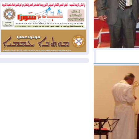
وإسرائيل تعلقان شن ضربات على إيران
2026-08-01
تقرير: الولايات المتحدة تسحب
منظومة باتريوت الدفاعية من أربيل
2026-08-01
النفط: اتفاقية ثلاثية لاستئناف
التصدير عبر جيهان بطاقة 750 ألف برميل
يومياً
المزيد