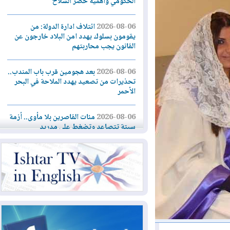
الحكومي وأهمية حصر السلاح
2026-08-06
ائتلاف ادارة الدولة: من
يقومون بسلوك يهدد امن البلاد خارجون عن
القانون يجب محاربتهم
2026-08-06
بعد هجومين قرب باب المندب..
تحذيرات من تصعيد يهدد الملاحة في البحر
الأحمر
2026-08-06
مئات القاصرين بلا مأوى.. أزمة
سبتة تتصاعد وتضغط على مدريد
2026-08-05
لمدة عام.. بدء توريد 100
مليون قدم مكعب يومياً من غاز كورمور في
إقليم كوردستان إلى وزارة الكهرباء العراقية
2026-08-05
15كارثة بيئية ومناخية ترسم
ملامح أخطر التحديات التي تواجه العراق
اليوم