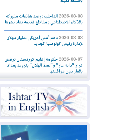
بأسلحة ثقيلة
2026-08-08
الداخلية: رصد شائعات مفبركة
بالذكاء الاصطناعي ومقاطع قديمة يعاد نشرها
2026-08-08
دعم أمني أمريكي بمليار دولار
لإدارة رئيس كولومبيا الجديد
2026-08-07
حكومة إقليم كوردستان ترفض
قرار "دانة غاز" و"نفط الهلال" بتزويد بغداد
بالغاز دون موافقتها
2026-08-07
القوات المسلحة العراقية: خطة
أمنية لإجهاض هجمة محتملة على السعودية
2026-08-07
الاستخبارات الأميركية: بوتين
قد يختبر تماسك الناتو بهجوم محدود
2026-08-06
نيجيرفان بارزاني حول اجتماع
"إدارة الدولة": أكدنا دعم تنفيذ البرنامج