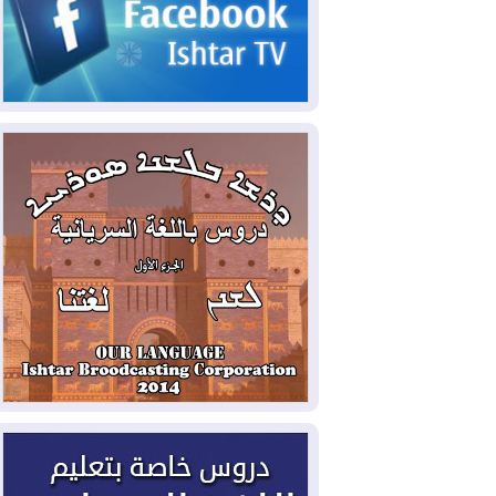
الحكومي وأهمية حصر السلاح
2026-08-06
ائتلاف ادارة الدولة: من
يقومون بسلوك يهدد امن البلاد خارجون عن
القانون يجب محاربتهم
2026-08-06
بعد هجومين قرب باب المندب..
تحذيرات من تصعيد يهدد الملاحة في البحر
الأحمر
2026-08-06
مئات القاصرين بلا مأوى.. أزمة
سبتة تتصاعد وتضغط على مدريد
2026-08-05
لمدة عام.. بدء توريد 100
مليون قدم مكعب يومياً من غاز كورمور في
إقليم كوردستان إلى وزارة الكهرباء العراقية
2026-08-05
15كارثة بيئية ومناخية ترسم
ملامح أخطر التحديات التي تواجه العراق
اليوم