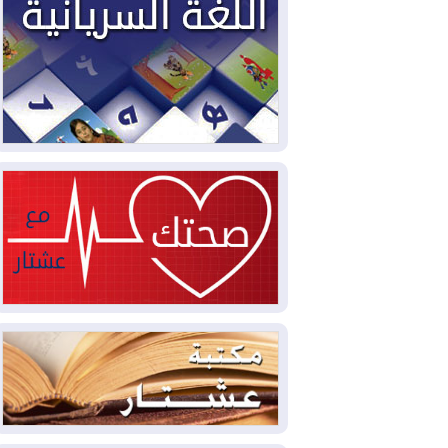
2026-08-05
حرائق فرنسا.. توقيف 402
شخص بينهم 156 قاصرا منذ بداية موسم
الحرائق
2026-08-04
سومو: إنتاج النفط في إقليم
كوردستان انخفض إلى أقل من 10%
2026-08-04
ملفات حقبة الكاظمي تعود إلى
الواجهة.. أنباء عن مراجعات قضائية
وتحقيقات أوسع في قضايا فساد
2026-08-04
بيترو يشكو تزوير الانتخابات
الرئاسية ويحذر من "حرب أهلية" في
كولومبيا
2026-08-03
رئيس إقليم كوردستان في
دمشق في زيارة رسمية
2026-08-03
العراق يؤكد مجدداً التزامه