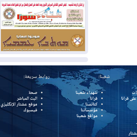
بمنع الهجمات على الدول المجاورة
2026-08-03
العجز والاقتراض يطوقان
المالية العراقية.. اقتراض يتجاوز 3 تريليونات
دينار!
2026-08-03
كوبا تغرق في الظلام مجددا
وانهيار الشبكة الكهربائية
المزيد
شعبنا:
روابط سريعة:
شهداء شعبنا
صحة
رانا
قرانا
البث المباشر
كنائسنا
موقع عشتار الإنگليزي
مؤسساتنا
فيسبوك
مواقع شعبنا