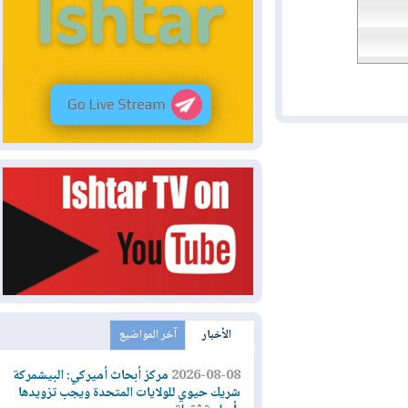
الأخبار
آخر المواضيع
2026-08-08
مركز أبحاث أميركي: البيشمركة
شريك حيوي للولايات المتحدة ويجب تزويدها