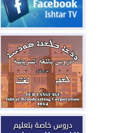
2026-08-05
حرائق فرنسا.. توقيف 402
شخص بينهم 156 قاصرا منذ بداية موسم
الحرائق
2026-08-04
سومو: إنتاج النفط في إقليم
كوردستان انخفض إلى أقل من 10%
2026-08-04
ملفات حقبة الكاظمي تعود إلى
الواجهة.. أنباء عن مراجعات قضائية
وتحقيقات أوسع في قضايا فساد
2026-08-04
بيترو يشكو تزوير الانتخابات
الرئاسية ويحذر من "حرب أهلية" في
كولومبيا
2026-08-03
رئيس إقليم كوردستان في
دمشق في زيارة رسمية
2026-08-03
العراق يؤكد مجدداً التزامه
بمنع الهجمات على الدول المجاورة