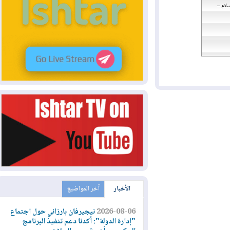
الأخبار
آخر المواضيع
2026-08-06
نيجيرفان بارزاني حول اجتماع
"إدارة الدولة": أكدنا دعم تنفيذ البرنامج