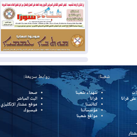
وإسرائيل تعلقان شن ضربات على إيران
2026-08-01
تقرير: الولايات المتحدة تسحب
منظومة باتريوت الدفاعية من أربيل
2026-08-01
النفط: اتفاقية ثلاثية لاستئناف
التصدير عبر جيهان بطاقة 750 ألف برميل
يومياً
المزيد
شعبنا:
روابط سريعة:
شهداء شعبنا
صحة
رانا
قرانا
البث المباشر
كنائسنا
موقع عشتار الإنگليزي
مؤسساتنا
فيسبوك
مواقع شعبنا