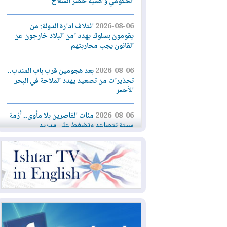
الحكومي وأهمية حصر السلاح
2026-08-06
ائتلاف ادارة الدولة: من
يقومون بسلوك يهدد امن البلاد خارجون عن
القانون يجب محاربتهم
2026-08-06
بعد هجومين قرب باب المندب..
تحذيرات من تصعيد يهدد الملاحة في البحر
الأحمر
2026-08-06
مئات القاصرين بلا مأوى.. أزمة
سبتة تتصاعد وتضغط على مدريد
2026-08-05
لمدة عام.. بدء توريد 100
مليون قدم مكعب يومياً من غاز كورمور في
إقليم كوردستان إلى وزارة الكهرباء العراقية
2026-08-05
15كارثة بيئية ومناخية ترسم
ملامح أخطر التحديات التي تواجه العراق
اليوم