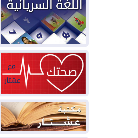
2026-08-03
العجز والاقتراض يطوقان
المالية العراقية.. اقتراض يتجاوز 3 تريليونات
دينار!
2026-08-03
كوبا تغرق في الظلام مجددا
وانهيار الشبكة الكهربائية
2026-08-03
أوامر بإجلاء 60 ألف شخص
بسبب الحرائق في ولاية واشنطن
2026-08-02
مشروع "حسابي" يُمهل
الموظفين حتى نهاية أغسطس لاستلام
بطاقاتهم المصرفية
2026-08-02
دمشق وعمّان تحذران بغداد:
أي هجوم من أراضي العراق سيواجه برد
2026-08-02
ترامب: الولايات المتحدة