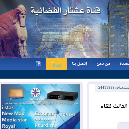
ة
من نحن
إتصل بنا
ة
من نحن
إتصل بنا
h
2449983
ث للقاء