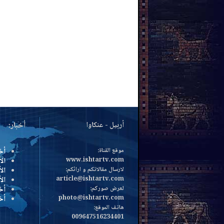
أربيل - عنكاوا
أخبار:
موقع القناة:
أخ
www.ishtartv.com
الأ
لارسال مقالاتكم و ارائكم:
الأ
article@ishtartv.com
ال
لعرض صوركم:
أخ
photo@ishtartv.com
أخ
هاتف الموقع:
009647516234401