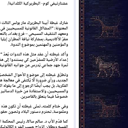
عشتارتيفي كوم- البطريركية الكلدانية/
المعنونة: “المشاكل القانونية للمسيحيين في ال
ومعهد التثقيف المسيحي – فرع بغداد، بالت
مقرّ الأكاديمية، بمشاركة نيافة المطران إيل
والمؤمنين والمهتمين بموضوع الندوة.
وأكد غبطته أن عقد مثل هذه الندوات يُعدّ “من
إعداد الأرضية للمشرّعين كي يستندوا إلى هذ
ثمرة جهد جماعي يُدرس من جوانبه القانونية 
وتطرّق غبطته إلى موضوع الأحوال الشخصيّة ل
الجديد، ورأى ضرورة ألّا يُكتفى في معالجة هذ
الفكرية، بل يجب أيضًا الرجوع إلى ما يقوله 
والمسيحيين، والاستفادة من خبرة الدساتير 
خصوصًا فيما يتعلق بالقاصرين.
وفي ختام كلمته، تمنّى غبطته أن تكون هذه ا
وملموسة، تحترم دستور البلاد وتصون حقوق ا
كما قدّم الأب د. سالم ساكا، رئيس المحكمة ا
الفسخ وبطلان الزواج حسب الشرع الكاثوليك