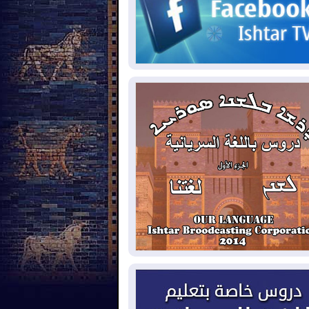
2026-08-
حرائق فرنسا.. توقيف 402
شخص بينهم 156 قاصرا منذ بداية موسم
حرائق
2026-08-
سومو: إنتاج النفط في إقليم
ردستان انخفض إلى أقل من 10%
2026-08-
ملفات حقبة الكاظمي تعود إلى
واجهة.. أنباء عن مراجعات قضائية
حقيقات أوسع في قضايا فساد
2026-08-
بيترو يشكو تزوير الانتخابات
رئاسية ويحذر من "حرب أهلية" في
لومبيا
2026-08-
رئيس إقليم كوردستان في
شق في زيارة رسمية
2026-08-
العراق يؤكد مجدداً التزامه
نع الهجمات على الدول المجاورة