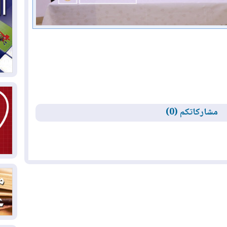
03
دي
03
وا
03
مشاركاتكم (0)
بس
02
ال
بط
02
أي
02