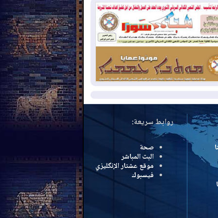
سرائيل تعلقان شن ضربات على إيران
2026-08-
تقرير: الولايات المتحدة تسحب
ظومة باتريوت الدفاعية من أربيل
2026-08-
النفط: اتفاقية ثلاثية لاستئناف
التصدير عبر جيهان بطاقة 750 ألف برميل
مياً
مزيد
روابط سريعة:
ا
صحة
البث المباشر
موقع عشتار الإنگليزي
فيسبوك