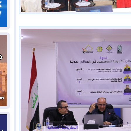
05
ال
04
كو
04
ال
وت
04
ال
كو
03
دم
03
بم