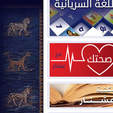
2026-08-
العجز والاقتراض يطوقان
المالية العراقية.. اقتراض يتجاوز 3 تريليونات
نار!
2026-08-
كوبا تغرق في الظلام مجددا
نهيار الشبكة الكهربائية
2026-08-
أوامر بإجلاء 60 ألف شخص
بب الحرائق في ولاية واشنطن
2026-08-
مشروع "حسابي" يُمهل
موظفين حتى نهاية أغسطس لاستلام
اقاتهم المصرفية
2026-08-
دمشق وعمّان تحذران بغداد:
 هجوم من أراضي العراق سيواجه برد
2026-08-
ترامب: الولايات المتحدة