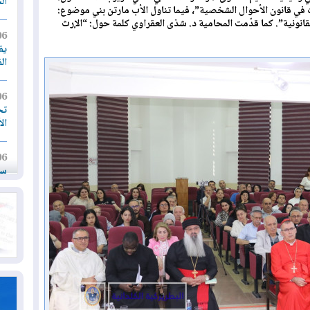
ال
ث في قانون الأحوال الشخصية”، فيما تناول الأب مارتن بني موضوع:
قانونية”. كما قدّمت المحامية د. شذى العقراوي كلمة حول: “الإرث
06
يق
ال
06
تح
ال
06
سب
05
مل
إق
05
مل
ال