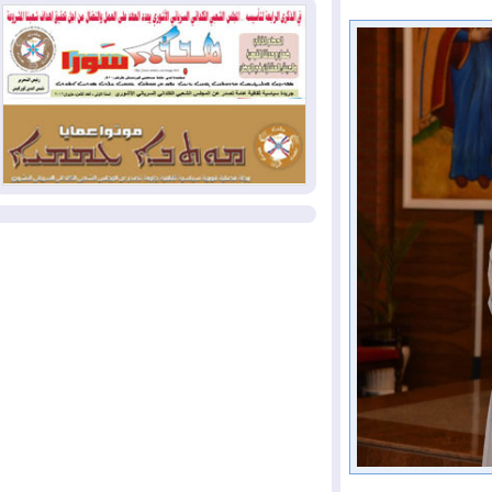
وإسرائيل تعلقان شن ضربات على إيران
2026-08-01
تقرير: الولايات المتحدة تسحب
منظومة باتريوت الدفاعية من أربيل
2026-08-01
النفط: اتفاقية ثلاثية لاستئناف
التصدير عبر جيهان بطاقة 750 ألف برميل
يومياً
المزيد