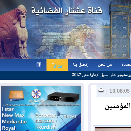
ة
من نحن
إتصل بنا
ة حتى 2027
ة
من نحن
إتصل بنا
h
مؤمنين