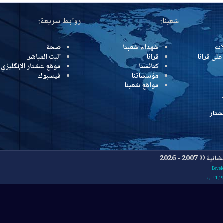
شعبنا:
روابط سريعة:
شهداء شعبنا
صحة
رانا
قرانا
البث المباشر
كنائسنا
موقع عشتار الإنگليزي
مؤسساتنا
فيسبوك
مواقع شعبنا
- 2026