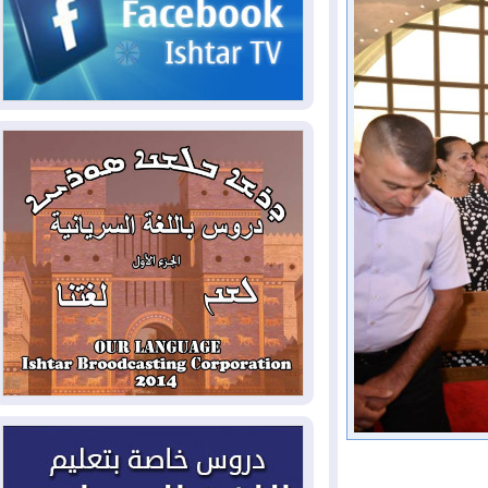
2026-08-05
حرائق فرنسا.. توقيف 402
شخص بينهم 156 قاصرا منذ بداية موسم
الحرائق
2026-08-04
سومو: إنتاج النفط في إقليم
كوردستان انخفض إلى أقل من 10%
2026-08-04
ملفات حقبة الكاظمي تعود إلى
الواجهة.. أنباء عن مراجعات قضائية
وتحقيقات أوسع في قضايا فساد
2026-08-04
بيترو يشكو تزوير الانتخابات
الرئاسية ويحذر من "حرب أهلية" في
كولومبيا
2026-08-03
رئيس إقليم كوردستان في
دمشق في زيارة رسمية
2026-08-03
العراق يؤكد مجدداً التزامه
بمنع الهجمات على الدول المجاورة