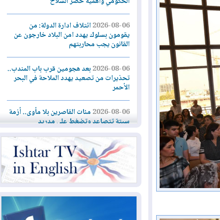
الحكومي وأهمية حصر السلاح
2026-08-06
ائتلاف ادارة الدولة: من
يقومون بسلوك يهدد امن البلاد خارجون عن
القانون يجب محاربتهم
2026-08-06
بعد هجومين قرب باب المندب..
تحذيرات من تصعيد يهدد الملاحة في البحر
الأحمر
2026-08-06
مئات القاصرين بلا مأوى.. أزمة
سبتة تتصاعد وتضغط على مدريد
2026-08-05
لمدة عام.. بدء توريد 100
مليون قدم مكعب يومياً من غاز كورمور في
إقليم كوردستان إلى وزارة الكهرباء العراقية
2026-08-05
15كارثة بيئية ومناخية ترسم
ملامح أخطر التحديات التي تواجه العراق
اليوم