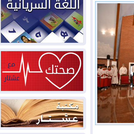
2026-08-03
العجز والاقتراض يطوقان
المالية العراقية.. اقتراض يتجاوز 3 تريليونات
دينار!
2026-08-03
كوبا تغرق في الظلام مجددا
وانهيار الشبكة الكهربائية
2026-08-03
أوامر بإجلاء 60 ألف شخص
بسبب الحرائق في ولاية واشنطن
2026-08-02
مشروع "حسابي" يُمهل
الموظفين حتى نهاية أغسطس لاستلام
بطاقاتهم المصرفية
2026-08-02
دمشق وعمّان تحذران بغداد:
أي هجوم من أراضي العراق سيواجه برد
2026-08-02
ترامب: الولايات المتحدة