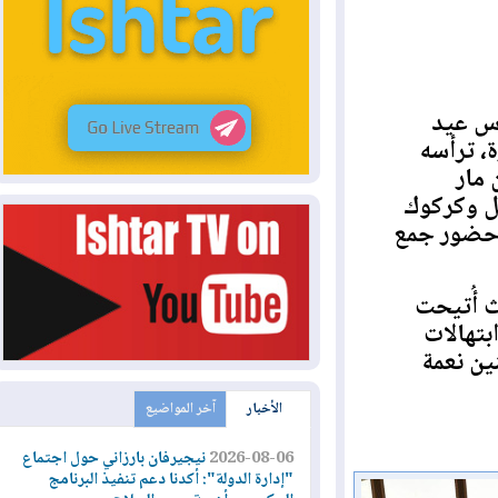
٥ تموز ٢٠٢٦ بقداس عيد
ترأسه
ر
كركوك
ضور جمع
ُتيحت
الات
نعمة
الأخبار
آخر المواضيع
2026-08-06
نيجيرفان بارزاني حول اجتماع
"إدارة الدولة": أكدنا دعم تنفيذ البرنامج