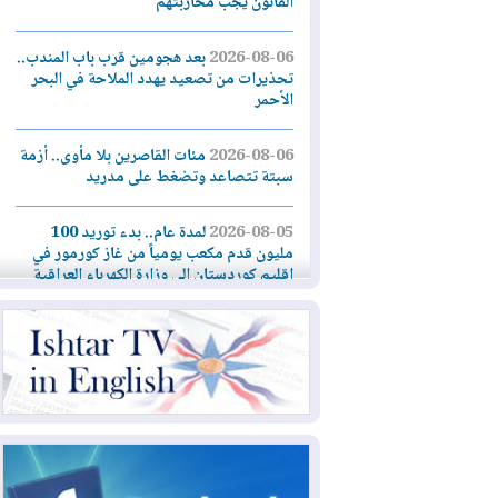
القانون يجب محاربتهم
2026-08-06
بعد هجومين قرب باب المندب..
تحذيرات من تصعيد يهدد الملاحة في البحر
الأحمر
2026-08-06
مئات القاصرين بلا مأوى.. أزمة
سبتة تتصاعد وتضغط على مدريد
2026-08-05
لمدة عام.. بدء توريد 100
مليون قدم مكعب يومياً من غاز كورمور في
إقليم كوردستان إلى وزارة الكهرباء العراقية
2026-08-05
15كارثة بيئية ومناخية ترسم
ملامح أخطر التحديات التي تواجه العراق
اليوم
2026-08-05
حرائق فرنسا.. توقيف 402
شخص بينهم 156 قاصرا منذ بداية موسم
الحرائق