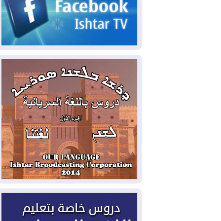
2026-08-04
سومو: إنتاج النفط في إقليم
كوردستان انخفض إلى أقل من 10%
2026-08-04
ملفات حقبة الكاظمي تعود إلى
الواجهة.. أنباء عن مراجعات قضائية
وتحقيقات أوسع في قضايا فساد
2026-08-04
بيترو يشكو تزوير الانتخابات
الرئاسية ويحذر من "حرب أهلية" في
كولومبيا
2026-08-03
رئيس إقليم كوردستان في
دمشق في زيارة رسمية
2026-08-03
العراق يؤكد مجدداً التزامه
بمنع الهجمات على الدول المجاورة
2026-08-03
العجز والاقتراض يطوقان
المالية العراقية.. اقتراض يتجاوز 3 تريليونات
دينار!