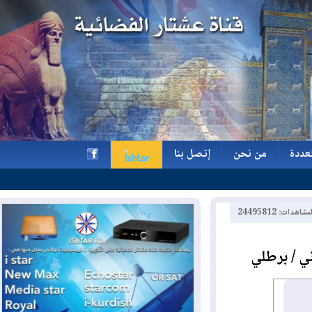
ة
من نحن
إتصل بنا
ة
من نحن
إتصل بنا
h
2449581
 برطلي