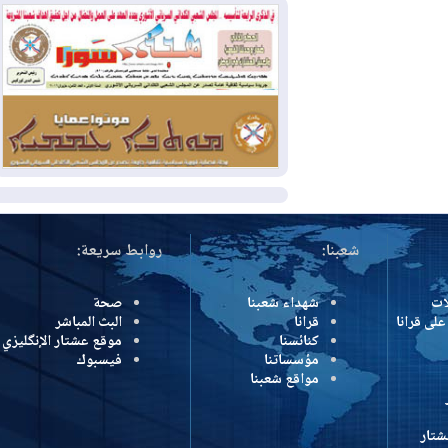
2026-08-01
النفط: اتفاقية ثلاثية لاستئناف
التصدير عبر جيهان بطاقة 750 ألف برميل
يومياً
2026-08-01
"في أقرب وقت ممكن".. إدارة
ترامب تخطط لشن ضربات جديدة على إيران
المزيد
شعبنا:
روابط سريعة:
شهداء شعبنا
صحة
رانا
قرانا
البث المباشر
كنائسنا
موقع عشتار الإنگليزي
مؤسساتنا
فيسبوك
مواقع شعبنا