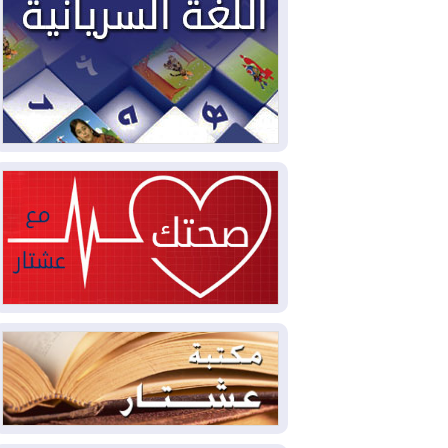
2026-08-03
كوبا تغرق في الظلام مجددا
وانهيار الشبكة الكهربائية
2026-08-03
أوامر بإجلاء 60 ألف شخص
بسبب الحرائق في ولاية واشنطن
2026-08-02
مشروع "حسابي" يُمهل
الموظفين حتى نهاية أغسطس لاستلام
بطاقاتهم المصرفية
2026-08-02
دمشق وعمّان تحذران بغداد:
أي هجوم من أراضي العراق سيواجه برد
2026-08-02
ترامب: الولايات المتحدة
وإسرائيل تعلقان شن ضربات على إيران
2026-08-01
تقرير: الولايات المتحدة تسحب
منظومة باتريوت الدفاعية من أربيل